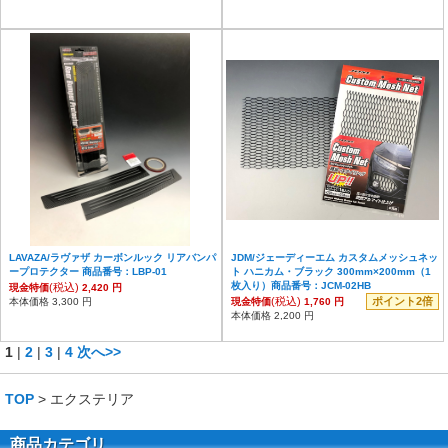
LAVAZA/ラヴァザ カーボンルック リアバンパ
JDM/ジェーディーエム カスタムメッシュネッ
ープロテクター 商品番号：LBP-01
ト ハニカム・ブラック 300mm×200mm（1
枚入り）商品番号：JCM-02HB
(税込)
現金特価
2,420 円
(税込)
ポイント2倍
本体価格 3,300 円
現金特価
1,760 円
本体価格 2,200 円
1
|
2
|
3
|
4
次へ>>
TOP
> エクステリア
商品カテゴリ