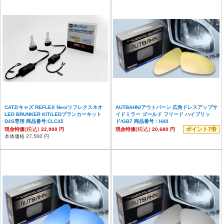
CATZ/キャズ REFLEX Neo/リフレクスネオ
AUTBAHN/アウトバーン 広角ドレスアップサ
LED BRUNKER KIT/LEDブランカーキット
イドミラー ゴールド フリード ハイブリッ
D4S専用 商品番号:CLC45
ド/GB7 商品番号：H40
(税込)
(税込)
ポイント7倍
現金特価
22,900 円
現金特価
20,680 円
本体価格 27,500 円