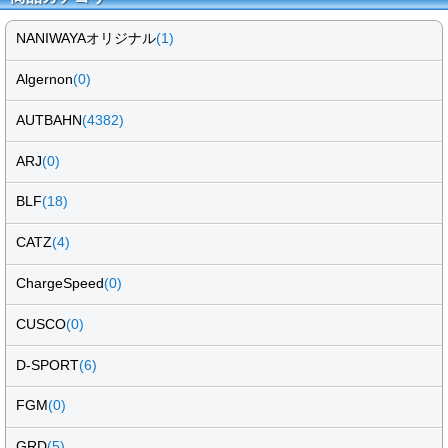
NANIWAYAオリジナル
(1)
Algernon
(0)
AUTBAHN
(4382)
ARJ
(0)
BLF
(18)
CATZ
(4)
ChargeSpeed
(0)
CUSCO
(0)
D-SPORT
(6)
FGM
(0)
GRD
(5)