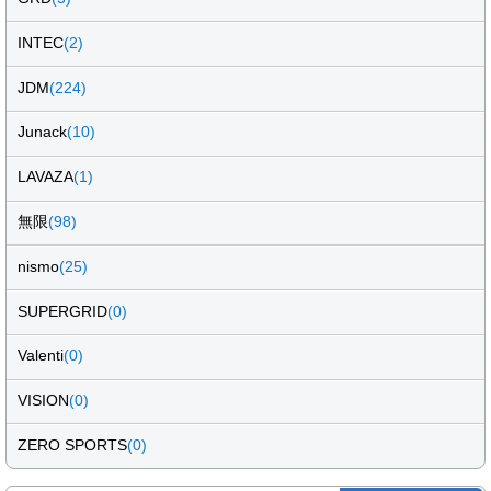
INTEC
(2)
JDM
(224)
Junack
(10)
LAVAZA
(1)
無限
(98)
nismo
(25)
SUPERGRID
(0)
Valenti
(0)
VISION
(0)
ZERO SPORTS
(0)