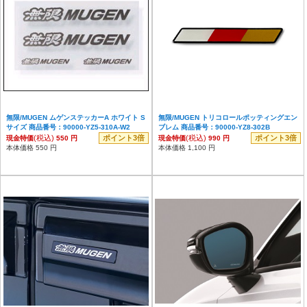
無限/MUGEN ムゲンステッカーA ホワイト S
無限/MUGEN トリコロールポッティングエン
サイズ 商品番号：90000-YZ5-310A-W2
ブレム 商品番号：90000-YZ8-302B
(税込)
ポイント3倍
(税込)
ポイント3倍
現金特価
550 円
現金特価
990 円
本体価格 550 円
本体価格 1,100 円