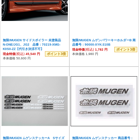
無限/MUGEN サイドスポイラー 未塗装品
無限/MUGEN ムゲンパワーキーホルダーB 商
N-ONE/JG1、JG2 品番：70219-XMG-
品番号：90000-XYK-310B
K0S0-ZZ【代引き決済不可】
(税込)
ポイント3倍
現金特価
1,782 円
(税込)
ポイント3倍
現金特価
45,540 円
本体価格 1,980 円
本体価格 50,600 円
無限/MUGEN ムゲンステッカーA Sサイズ
無限/MUGEN ムゲンステッカー 商品番号：