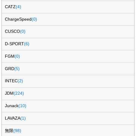
CATZ
(4)
ChargeSpeed
(0)
CUSCO
(0)
D-SPORT
(6)
FGM
(0)
GRD
(5)
INTEC
(2)
JDM
(224)
Junack
(10)
LAVAZA
(1)
無限
(98)