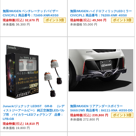
無限/MUGEN ベンチレーテッドバイザー
無限/MUGEN ハイドロフィリックLEDミラー
CIVIC/FL1 商品番号：72400-XNR-K0S0
CIVIC/FL1 商品番号：76200-XNR -K0S0
(税込)
ポイント3倍
(税込)
ポイント3倍
現金特価
32,670 円
現金特価
49,500 円
本体価格 36,300 円
本体価格 55,000 円
Junack/ジュナック LEDIST GR-B （レデ
無限/MUGEN リアアンダースポイラー
ィストジーアールビー） 純正交換型LEDバル
S660/JW5 商品番号：84111-XNA -K0S0-DG
ブ用 バイカラーLEDフォグランプ 品番：
(税込)
ポイント3倍
現金特価
239,800 円
LFB-GB
本体価格 272,800 円
(税込)
現金特価
18,810 円
本体価格 19,800 円