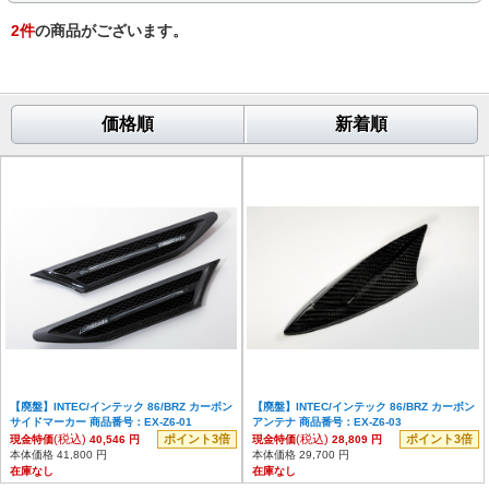
2
件
の商品がございます。
価格順
新着順
【廃盤】INTEC/インテック 86/BRZ カーボン
【廃盤】INTEC/インテック 86/BRZ カーボン
サイドマーカー 商品番号：EX-Z6-01
アンテナ 商品番号：EX-Z6-03
(税込)
ポイント3倍
(税込)
ポイント3倍
現金特価
40,546 円
現金特価
28,809 円
本体価格 41,800 円
本体価格 29,700 円
在庫なし
在庫なし