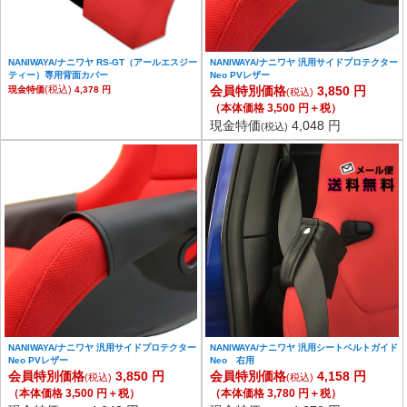
NANIWAYA/ナニワヤ RS-GT（アールエスジー
NANIWAYA/ナニワヤ 汎用サイドプロテクター
ティー）専用背面カバー
Neo PVレザー
(税込)
会員特別価格
3,850 円
現金特価
4,378 円
(税込)
（本体価格 3,500 円＋税）
現金特価
4,048 円
(税込)
NANIWAYA/ナニワヤ 汎用サイドプロテクター
NANIWAYA/ナニワヤ 汎用シートベルトガイド
Neo PVレザー
Neo 右用
会員特別価格
3,850 円
会員特別価格
4,158 円
(税込)
(税込)
（本体価格 3,500 円＋税）
（本体価格 3,780 円＋税）