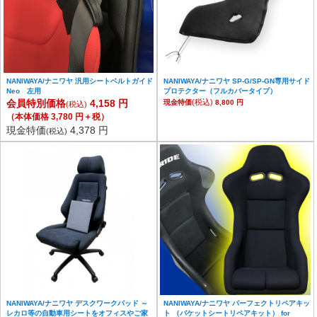
NANIWAYA/ナニワヤ 汎用シートベルトガイド
NANIWAYA/ナニワヤ SP-G/SP-GN専用サイド
Neo 左用
プロテクター（フルカバータイプ）
会員特別価格
4,158 円
(税込)
現金特価
8,800 円
(税込)
（本体価格 3,780 円＋税）
現金特価
4,378 円
(税込)
NANIWAYA/ナニワヤ デスクワークパッド ～
NANIWAYA/ナニワヤ パーフェクトリペアキッ
レカロ等の自動車用シートをオフィスやご家
ト （バケットシートリペアキット） for