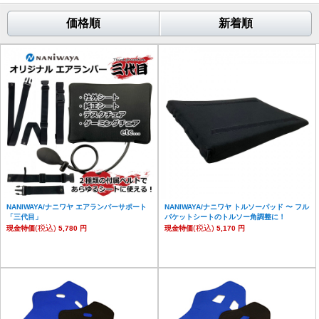
価格順
新着順
NANIWAYA/ナニワヤ エアランバーサポート
NANIWAYA/ナニワヤ トルソーパッド 〜 フル
「三代目」
バケットシートのトルソー角調整に！
(税込)
(税込)
現金特価
5,780 円
現金特価
5,170 円