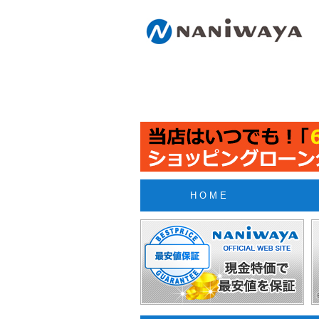
H O M E