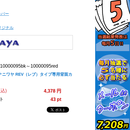
カバー
オリジナル
000095bk～10000095red
A/ナニワヤ REV（レブ）タイプ専用背面カ
込)
4,378 円
ト
43 pt