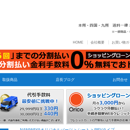
HOME
会社概要
お買い物ガ
取扱商品
店長ブログ
お問合せ
NANIWAYAオリジナルパーツ
>
シート
>
REVタイプ