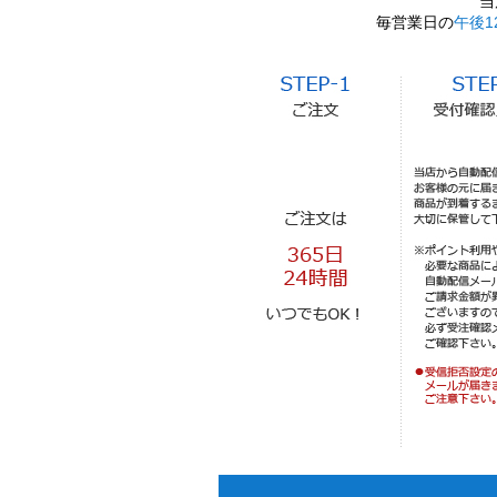
当
毎営業日の
午後1