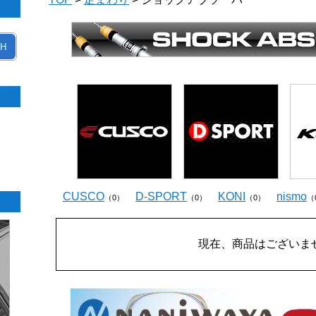
H
CUSCO
D-SPORT
KONI
nismo
（0）
（0）
（0）
（
現在、商品はございま