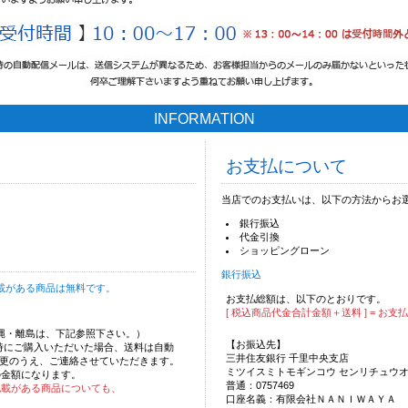
INFORMATION
お支払について
当店でのお支払いは、以下の方法からお
銀行振込
代金引換
ショッピングローン
銀行振込
載がある商品は無料です。
お支払総額は、以下のとおりです。
[ 税込商品代金合計金額＋送料 ] = お支
沖縄・離島は、下記参照下さい。）
【お振込先】
時にご購入いただいた場合、送料は自動
三井住友銀行 千里中央支店
更のうえ、ご連絡させていただきます。
ミツイスミトモギンコウ センリチュウ
の金額になります。
普通：0757469
記載がある商品についても、
口座名義：有限会社ＮＡＮＩＷＡＹＡ