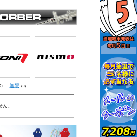
無限
0）
（0）
せん。