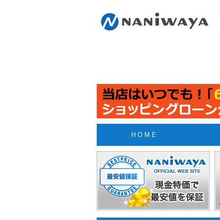
H O M E