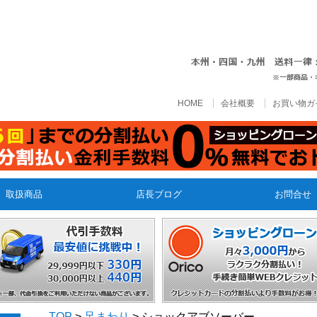
HOME
会社概要
お買い物ガ
取扱商品
店長ブログ
お問合せ
TOP
>
足まわり
> ショックアブソーバー