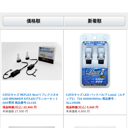
価格順
新着順
CATZ/キャズ REFLEX Neo/リフレクスネオ
CATZ/キャズ LED バックバルブ Lutia2（ルテ
LED BRUNKER KIT/LEDブランカーキット
ィア2） T16 6000K/900lm 商品番号：
D4S専用 商品番号:CLC45
ALL1900B
(税込)
(税込)
現金特価
22,900 円
現金特価
5,940 円
本体価格 27,500 円
本体価格 6,600 円