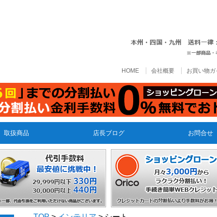
HOME
会社概要
お買い物ガ
取扱商品
店長ブログ
お問合せ
TOP
>
インテリア
> シート