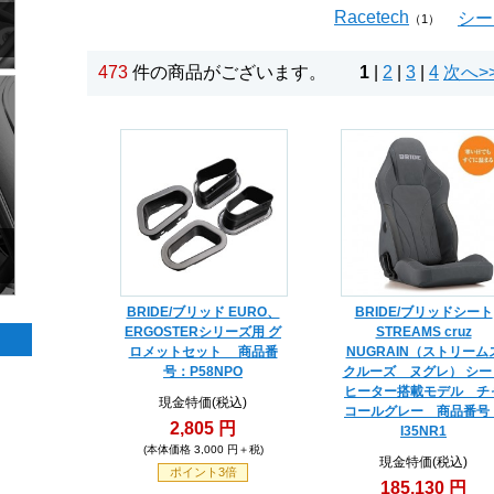
Racetech
シー
（1）
473
件の商品がございます。
1
|
2
|
3
|
4
次へ>
BRIDE/ブリッド EURO、
BRIDE/ブリッドシート
ERGOSTERシリーズ用 グ
STREAMS cruz
ロメットセット 商品番
NUGRAIN（ストリーム
号：P58NPO
クルーズ ヌグレ） シー
ヒーター搭載モデル チ
現金特価(税込)
コールグレー 商品番号
2,805 円
I35NR1
(本体価格 3,000 円＋税)
現金特価(税込)
ポイント3倍
185,130 円