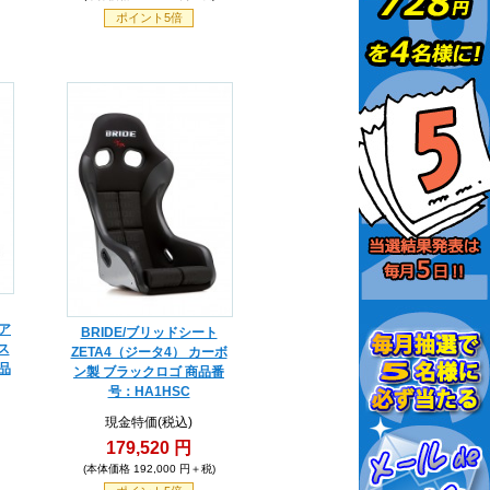
ポイント5倍
ィア
BRIDE/ブリッドシート
ス
ZETA4（ジータ4） カーボ
品
ン製 ブラックロゴ 商品番
号：HA1HSC
現金特価(税込)
179,520 円
(本体価格 192,000 円＋税)