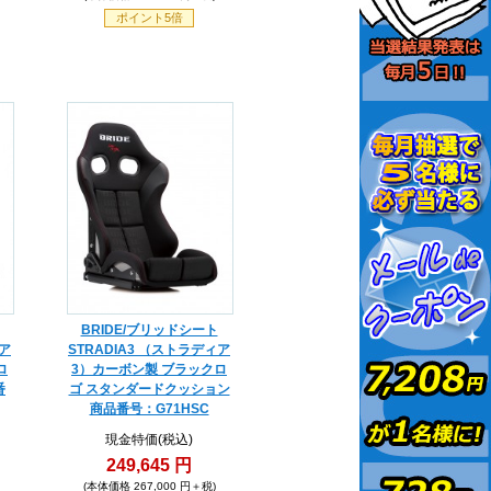
ポイント5倍
BRIDE/ブリッドシート
ィア
STRADIA3 （ストラディア
ロ
3）カーボン製 ブラックロ
番
ゴ スタンダードクッション
商品番号：G71HSC
現金特価(税込)
249,645 円
(本体価格 267,000 円＋税)