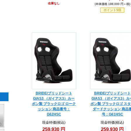
在庫なし
(本体価格 198,000 円＋税)
ポイント5倍
BRIDE/ブリッドシート
BRIDE/ブリッドシート
GIAS3 （ガイアス3）カー
GIAS3 （ガイアス3）カ
ボン製 ブラックロゴ ローク
ボン製 ブラックロゴ ス
ッション 商品番号：
ダードクッション 商品
G62HSC
号：G61HSC
現金特価(税込)
現金特価(税込)
259,930 円
259,930 円