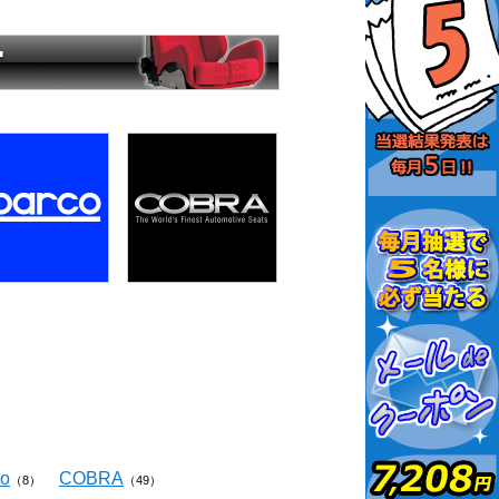
co
COBRA
（8）
（49）