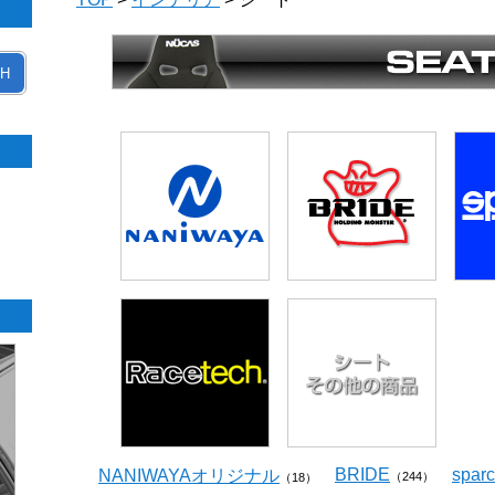
H
BRIDE
spar
NANIWAYAオリジナル
（244）
（18）