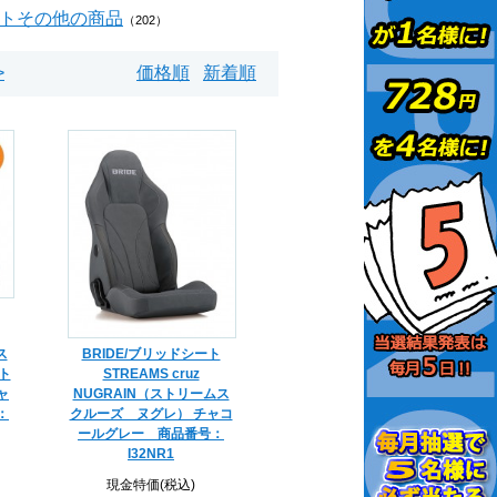
トその他の商品
（202）
>
価格順
新着順
ス
BRIDE/ブリッドシート
ト
STREAMS cruz
ャ
NUGRAIN（ストリームス
：
クルーズ ヌグレ） チャコ
ールグレー 商品番号：
I32NR1
現金特価(税込)