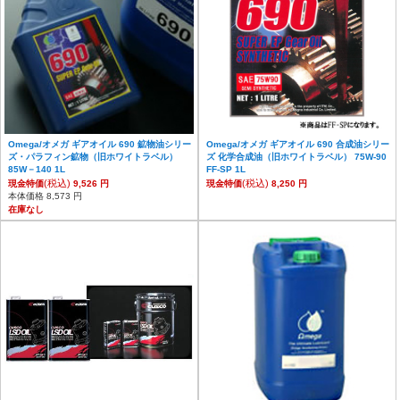
Omega/オメガ ギアオイル 690 鉱物油シリー
Omega/オメガ ギアオイル 690 合成油シリー
ズ・パラフィン鉱物（旧ホワイトラベル）
ズ 化学合成油（旧ホワイトラベル） 75W-90
85W－140 1L
FF-SP 1L
(税込)
(税込)
現金特価
9,526 円
現金特価
8,250 円
本体価格 8,573 円
在庫なし