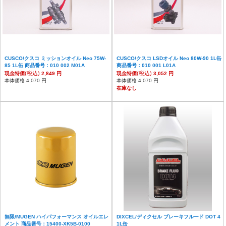
CUSCO/クスコ ミッションオイル Neo 75W-
CUSCO/クスコ LSDオイル Neo 80W-90 1L缶
85 1L缶 商品番号：010 002 M01A
商品番号：010 001 L01A
(税込)
(税込)
現金特価
2,849 円
現金特価
3,052 円
本体価格 4,070 円
本体価格 4,070 円
在庫なし
無限/MUGEN ハイパフォーマンス オイルエレ
DIXCEL/ディクセル ブレーキフルード DOT 4
メント 商品番号：15400-XK5B-0100
1L缶