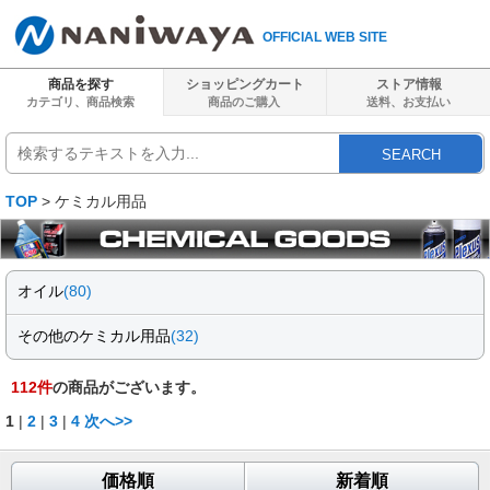
OFFICIAL WEB SITE
商品を探す
ショッピングカート
ストア情報
カテゴリ、商品検索
商品のご購入
送料、
お支払い
SEARCH
TOP
> ケミカル用品
オイル
(80)
その他のケミカル用品
(32)
112
件
の商品がございます。
1
|
2
|
3
|
4
次へ>>
価格順
新着順