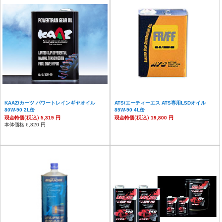
KAAZ/カーツ パワートレインギヤオイル
ATS/エーティーエス ATS専用LSDオイル
80W-90 2L缶
85W-90 4L缶
(税込)
(税込)
現金特価
5,319 円
現金特価
19,800 円
本体価格 6,820 円