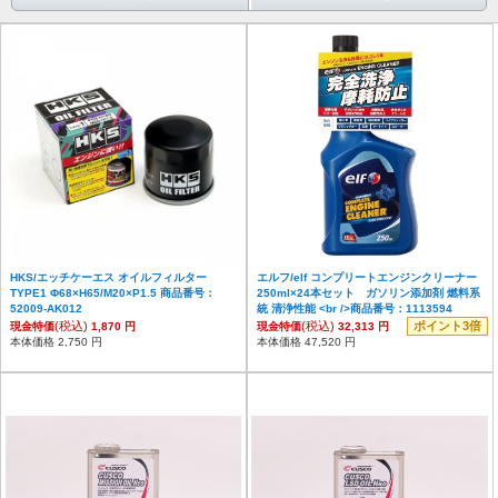
HKS/エッチケーエス オイルフィルター
エルフ/elf コンプリートエンジンクリーナー
TYPE1 Φ68×H65/M20×P1.5 商品番号：
250ml×24本セット ガソリン添加剤 燃料系
52009-AK012
統 清浄性能 <br />商品番号：1113594
(税込)
(税込)
ポイント3倍
現金特価
1,870 円
現金特価
32,313 円
本体価格 2,750 円
本体価格 47,520 円