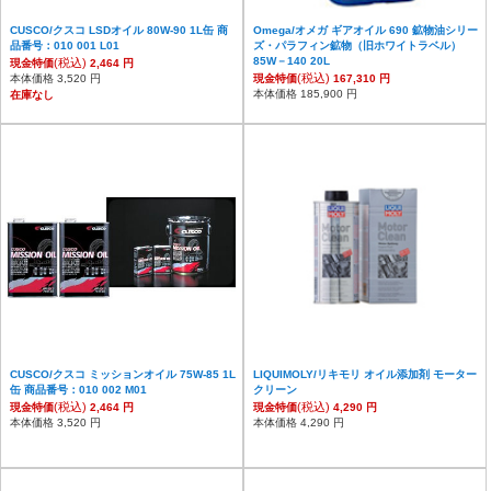
CUSCO/クスコ LSDオイル 80W-90 1L缶 商
Omega/オメガ ギアオイル 690 鉱物油シリー
品番号：010 001 L01
ズ・パラフィン鉱物（旧ホワイトラベル）
85W－140 20L
(税込)
現金特価
2,464 円
(税込)
本体価格 3,520 円
現金特価
167,310 円
本体価格 185,900 円
在庫なし
CUSCO/クスコ ミッションオイル 75W-85 1L
LIQUIMOLY/リキモリ オイル添加剤 モーター
缶 商品番号：010 002 M01
クリーン
(税込)
(税込)
現金特価
2,464 円
現金特価
4,290 円
本体価格 3,520 円
本体価格 4,290 円