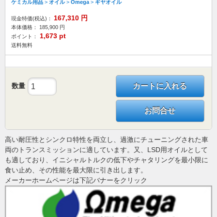
ケミカル用品
>
オイル
>
Omega
>
ギヤオイル
167,310
円
現金特価(税込)：
本体価格：
185,900
円
1,673
pt
ポイント：
送料無料
数量
カートに入れる
お問合せ
高い耐圧性とシンクロ特性を両立し、過激にチューニングされた車
両のトランスミッションに適しています。又、LSD用オイルとして
も適しており、イニシャルトルクの低下やチャタリングを最小限に
食い止め、その性能を最大限に引き出します。
メーカーホームページは下記バナーをクリック