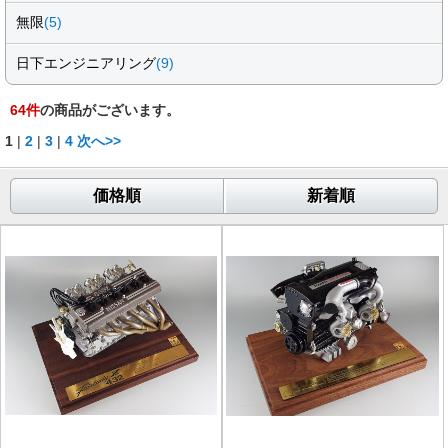
無限
(5)
日下エンジニアリング
(9)
64
件
の商品がございます。
1
|
2
|
3
|
4
次へ>>
価格順
新着順