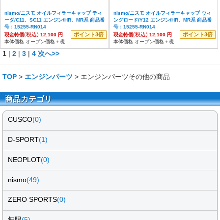
nismo/ニスモ オイルフィラーキャップ ティ
nismo/ニスモ オイルフィラーキャップ ウィ
ーダ/C11、SC11 エンジン/HR、MR系 商品番
ングロード/Y12 エンジン/HR、MR系 商品番
号：15255-RN014
号：15255-RN014
(税込)
ポイント3倍
(税込)
ポイント3倍
現金特価
12,100 円
現金特価
12,100 円
本体価格 オープン価格＋税
本体価格 オープン価格＋税
1
|
2
|
3
|
4
次へ>>
TOP
>
エンジンパーツ
> エンジンパーツその他の商品
商品カテゴリ
CUSCO
(0)
D-SPORT
(1)
NEOPLOT
(0)
nismo
(49)
ZERO SPORTS
(0)
無限
(5)