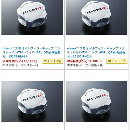
nismo/ニスモ オイルフィラーキャップ エク
nismo/ニスモ オイルフィラーキャップ エク
ストレイル/T30 エンジン/SR、QR系 商品番
ストレイル/T31 エンジン/MR、QR系 商品番
号：15255-RN014
号：15255-RN014
(税込)
ポイント3倍
(税込)
ポイント3倍
現金特価
12,100 円
現金特価
12,100 円
本体価格 オープン価格＋税
本体価格 オープン価格＋税