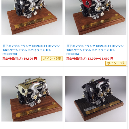
日下エンジニアリング RB26DETT エンジン
日下エンジニアリング RB26DETT エンジン
1/6スケールモデル スカイライン GT-
1/6スケールモデル スカイライン GT-
R/BCNR33
R/BNR34
(税込)
ポイント3倍
(税込)
現金特価
39,600 円
現金特価
33,000〜39,600 円
ポイント3倍