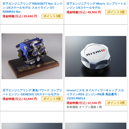
日下エンジニアリング RB26DETT Nur エンジ
日下エンジニアリング Mine's コンプリートエ
ン 1/6スケールモデル スカイライン GT-
ンジン 1/6スケールモデル
R/BNR34 Nur
(税込)
ポイント3倍
現金特価
49,500 円
(税込)
ポイント3倍
現金特価
39,600 円
日下エンジニアリング 東名パワード コンプリ
nismo/ニスモ オイルフィラーキャップ スカ
ートエンジン GENESIS 1/6スケールモデル
イライン/R34 エンジン/RB系 商品番号：
15255-RN014
(税込)
ポイント3倍
現金特価
52,800 円
(税込)
ポイント3倍
現金特価
12,100 円
本体価格 オープン価格＋税