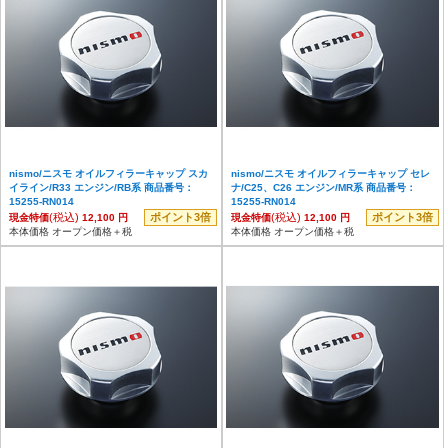
nismo/ニスモ オイルフィラーキャップ スカ
nismo/ニスモ オイルフィラーキャップ セレ
イライン/R33 エンジン/RB系 商品番号：
ナ/C25、C26 エンジン/MR系 商品番号：
15255-RN014
15255-RN014
(税込)
ポイント3倍
(税込)
ポイント3倍
現金特価
12,100 円
現金特価
12,100 円
本体価格 オープン価格＋税
本体価格 オープン価格＋税