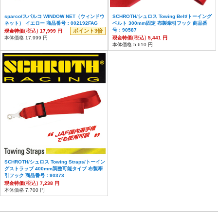
sparco/スパルコ WINDOW NET（ウィンドウ
SCHROTH/シュロス Towing Belt/トーイング
ネット） イエロー 商品番号：002192FAG
ベルト 300mm固定 布製牽引フック 商品番
号：90587
(税込)
ポイント3倍
現金特価
17,999 円
(税込)
本体価格 17,999 円
現金特価
5,441 円
本体価格 5,610 円
SCHROTH/シュロス Towing Straps/トーイン
グストラップ 400mm調整可能タイプ 布製牽
引フック 商品番号：90373
(税込)
現金特価
7,238 円
本体価格 7,700 円