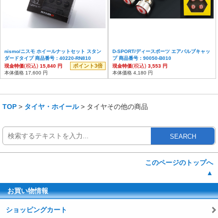
nismo/ニスモ ホイールナットセット スタン
D-SPORT/ディースポーツ エアバルブキャッ
ダードタイプ 商品番号：40220-RN810
プ 商品番号：90050-B010
(税込)
ポイント3倍
(税込)
現金特価
15,840 円
現金特価
3,553 円
本体価格 17,600 円
本体価格 4,180 円
TOP
>
タイヤ・ホイール
> タイヤその他の商品
SEARCH
このページのトップへ
▲
お買い物情報
ショッピングカート