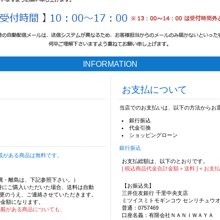
INFORMATION
お支払について
当店でのお支払いは、以下の方法からお
銀行振込
代金引換
ショッピングローン
銀行振込
載がある商品は無料です。
お支払総額は、以下のとおりです。
[ 税込商品代金合計金額＋送料 ] = お支
沖縄・離島は、下記参照下さい。）
【お振込先】
時にご購入いただいた場合、送料は自動
三井住友銀行 千里中央支店
更のうえ、ご連絡させていただきます。
ミツイスミトモギンコウ センリチュウ
の金額になります。
普通：0757469
記載がある商品についても、
口座名義：有限会社ＮＡＮＩＷＡＹＡ