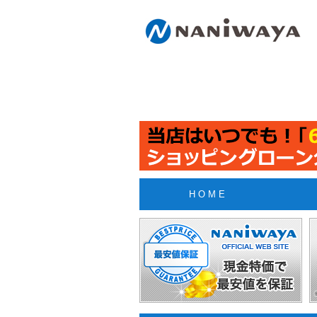
H O M E