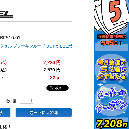
F510-01
ィクセル ブレーキフルード DOT 5.1 1Lボ
込)
2,226 円
込)
2,530 円
ト
22 pt
数 量
価格！