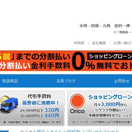
HOME
会社概要
お買い物ガ
取扱商品
店長ブログ
お問合せ
ケミカル用品
>
オイル
>
DIXCEL
>
ブレーキフルード