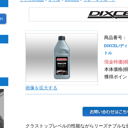
H
商品番号： B
DIXCEL/デ
トル
現金特価(税
本体価格(税
獲得ポイン
画像を拡大する
クラストップレベルの性能ながらリーズナブルな