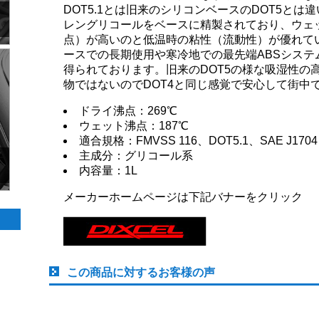
DOT5.1とは旧来のシリコンベースのDOT5とは違
レングリコールをベースに精製されており、ウェ
点）が高いのと低温時の粘性（流動性）が優れて
ースでの長期使用や寒冷地での最先端ABSシス
得られております。旧来のDOT5の様な吸湿性の
物ではないのでDOT4と同じ感覚で安心して街中
ドライ沸点：269℃
ウェット沸点：187℃
適合規格：FMVSS 116、DOT5.1、SAE J1704
主成分：グリコール系
内容量：1L
メーカーホームページは下記バナーをクリック
この商品に対するお客様の声