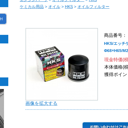
ケミカル用品
>
オイル
>
HKS
>
オイルフィルター
H
商品番号： 5
HKS/エッチ
Φ68×H65/M
現金特価(税
本体価格(税
獲得ポイン
画像を拡大する