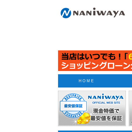
H O M E