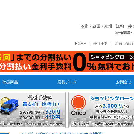
HOME
会社概要
お買い物ガ
取扱商品
店長ブログ
お問合せ
エンジンパーツ
>
オイルフィルター
>
HKS