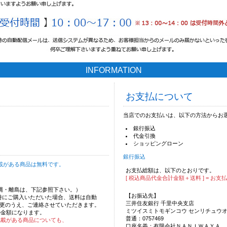
INFORMATION
お支払について
当店でのお支払いは、以下の方法からお
銀行振込
代金引換
ショッピングローン
銀行振込
載がある商品は無料です。
お支払総額は、以下のとおりです。
[ 税込商品代金合計金額＋送料 ] = お支
沖縄・離島は、下記参照下さい。）
【お振込先】
時にご購入いただいた場合、送料は自動
三井住友銀行 千里中央支店
更のうえ、ご連絡させていただきます。
ミツイスミトモギンコウ センリチュウ
の金額になります。
普通：0757469
記載がある商品についても、
口座名義：有限会社ＮＡＮＩＷＡＹＡ