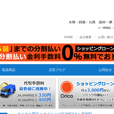
HOME
会社概要
お買い物ガ
取扱商品
店長ブログ
お問合せ
ケミカル用品
>
オイル
>
LIQUIMOLY
>
添加剤