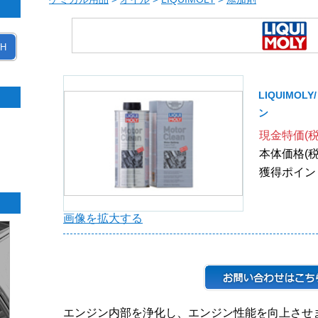
H
LIQUIMO
ン
現金特価(税
本体価格(税
獲得ポイン
画像を拡大する
エンジン内部を浄化し、エンジン性能を向上させ