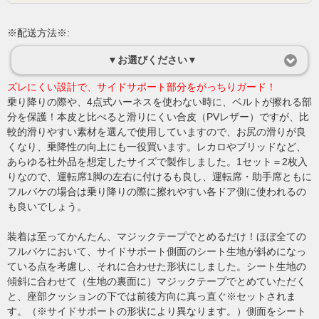
※配送方法※:
▼お選びください▼
ズレにくい設計で、サイドサポート部分をがっちりガード！
乗り降りの際や、4点式ハーネスを使わない時に、ベルトが擦れる部
分を保護！本皮と比べると滑りにくい合皮（PVレザー）ですが、比
較的滑りやすい素材を選んで使用していますので、お尻の滑りが良
くなり、乗降性の向上にも一役買います。レカロやブリッドなど、
あらゆる社外品を想定したサイズで製作しました。1セット＝2枚入
りなので、運転席1脚の左右に付けるも良し、運転席・助手席ともに
フルバケの場合は乗り降りの際に擦れやすい各ドア側に使われるの
も良いでしょう。
装着は至ってかんたん、マジックテープでとめるだけ！ほぼ全ての
フルバケにおいて、サイドサポート側面のシート生地が斜めになっ
ている点を考慮し、それに合わせた形状にしました。シート生地の
傾斜に合わせて（生地の裏面に）マジックテープでとめていただく
と、座部クッションの下では前後方向に真っ直ぐ※セットされま
す。（※サイドサポートの形状により異なります。）側面をシート