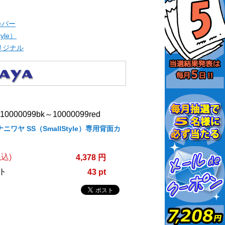
カバー
tyle）
オリジナル
000099bk～10000099red
/ナニワヤ SS（SmallStyle）専用背面カ
込)
4,378 円
ト
43 pt