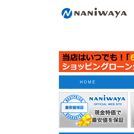
H O M E