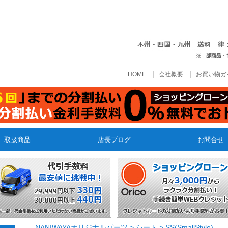
HOME
会社概要
お買い物ガ
取扱商品
店長ブログ
お問合せ
NANIWAYAオリジナルパーツ
>
シート
>
SS(SmallStyle)