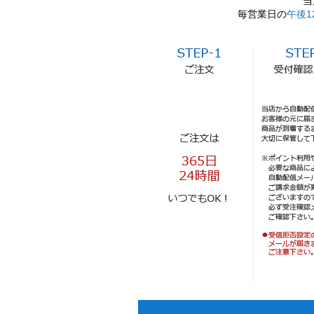
当
毎営業日の
午後1