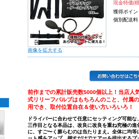
現金特価(税
獲得ポイン
個別配送料
画像を拡大する
前作までの累計販売数5000個以上！当店人
式リリーフバルブはもちろんのこと、付属
用でき、取付位置自在＆使い方いろいろ！
ドライバーに合わせて任意にセッティング可能な
三作目となる本品は、改良に改良を重ね究極の進
に、すご〜く膨らむのは当たりまえ。全体に均等
ット感をアップ。押すだけでエアーを排出するプ