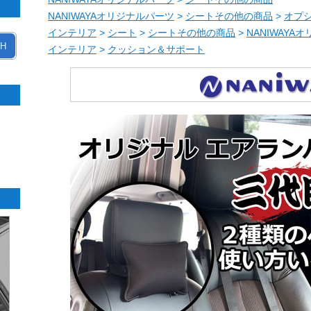
NANIWAYAオリジナルパーツ
>
シートその他の商品
>
オプ
インテリア
>
シート
>
シートその他の商品
>
NANIWAYA
H
インテリア
>
クッション＆サポート