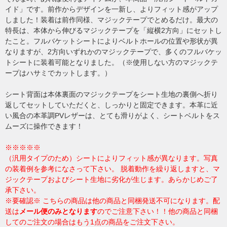
イド」です。前作からデザインを一新し、よりフィット感がアップ
しました！装着は前作同様、マジックテープでとめるだけ。最大の
特長は、本体から伸びるマジックテープを「縦横2方向」にセットし
たこと。フルバケットシートによりベルトホールの位置や形状が異
なりますが、2方向いずれかのマジックテープで、多くのフルバケッ
トシートに装着可能となりました。（※使用しない方のマジックテ
ープはハサミでカットします。）
シート背面は本体裏面のマジックテープをシート生地の裏側へ折り
返してセットしていただくと、しっかりと固定できます。
本革に近
い風合の本革調PVレザーは、とても滑りがよく、シートベルトをス
ムーズに操作できます！
※※※※※
（汎用タイプのため）シートによりフィット感が異なります。写真
の装着例を参考になさって下さい。 脱着動作を繰り返しますと、マ
ジックテープおよびシート生地に劣化が生じます。あらかじめご了
承下さい。
※要確認※ こちらの商品は他の商品と同梱発送不可になります。配
送は
メール便のみとなります
のでご注意下さい！！他の商品と同梱
してのご注文の場合はもう1点の商品をご注文下さい。