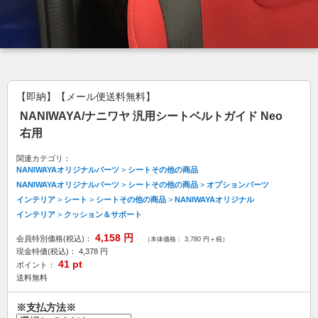
【即納】【メール便送料無料】
NANIWAYA/ナニワヤ 汎用シートベルトガイド Neo
右用
関連カテゴリ：
NANIWAYAオリジナルパーツ
>
シートその他の商品
NANIWAYAオリジナルパーツ
>
シートその他の商品
>
オプションパーツ
インテリア
>
シート
>
シートその他の商品
>
NANIWAYAオリジナル
インテリア
>
クッション＆サポート
4,158
円
会員特別価格(税込)：
（本体価格： 3,780 円＋税）
現金特価(税込)：
4,378
円
41
pt
ポイント：
送料無料
※支払方法※