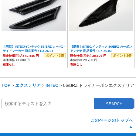
【廃盤】INTEC/インテック 86/BRZ カーボン
【廃盤】INTEC/インテック 86/BRZ カーボン
サイドマーカー 商品番号：EX-Z6-01
アンテナ 商品番号：EX-Z6-03
(税込)
ポイント3倍
(税込)
ポイント3倍
現金特価
40,546 円
現金特価
28,809 円
本体価格 41,800 円
本体価格 29,700 円
在庫なし
在庫なし
TOP
>
エクステリア
>
INTEC
> 86/BRZ ドライカーボンエクステリア
SEARCH
このページのトップへ
▲