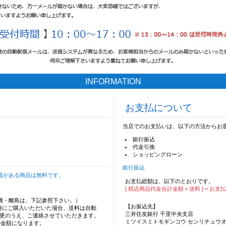
INFORMATION
お支払について
当店でのお支払いは、以下の方法からお
銀行振込
代金引換
ショッピングローン
銀行振込
載がある商品は無料です。
お支払総額は、以下のとおりです。
[ 税込商品代金合計金額＋送料 ] = お支
沖縄・離島は、下記参照下さい。）
【お振込先】
時にご購入いただいた場合、送料は自動
三井住友銀行 千里中央支店
更のうえ、ご連絡させていただきます。
ミツイスミトモギンコウ センリチュウ
の金額になります。