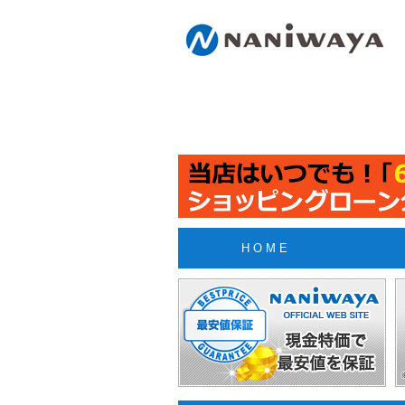
H O M E