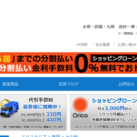
HOME
会社概要
お買い物ガ
取扱商品
店長ブログ
お問合せ
エクステリア
>
無限
>
その他