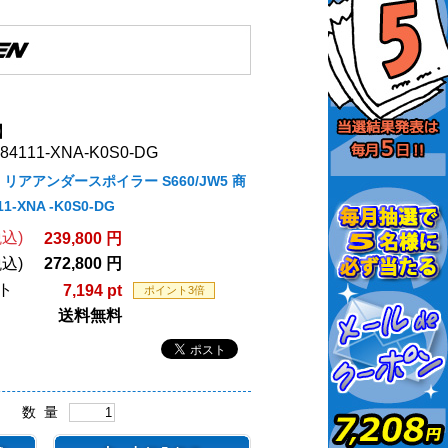
】
4111-XNA-K0S0-DG
N リアアンダースポイラー S660/JW5 商
-XNA -K0S0-DG
込)
239,800 円
込)
272,800 円
ト
7,194 pt
ポイント3倍
送料無料
数 量