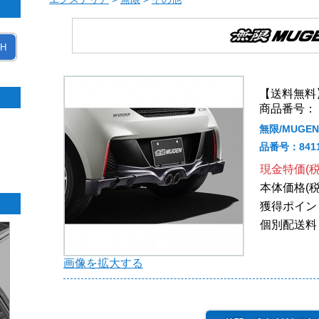
H
【送料無料
商品番号： 8
無限/MUGE
品番号：84111
現金特価(税
本体価格(税
獲得ポイン
個別配送料
画像を拡大する