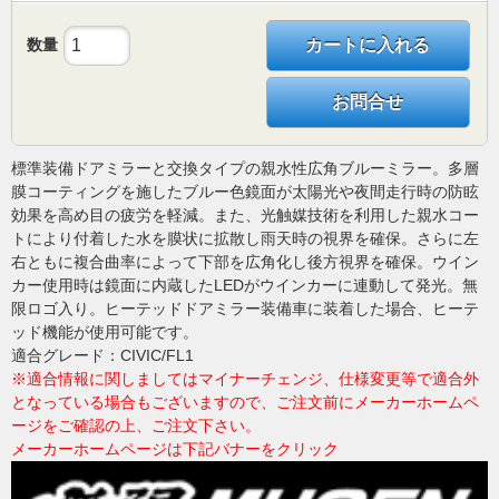
数量
カートに入れる
お問合せ
標準装備ドアミラーと交換タイプの親水性広角ブルーミラー。多層
膜コーティングを施したブルー色鏡面が太陽光や夜間走行時の防眩
効果を高め目の疲労を軽減。また、光触媒技術を利用した親水コー
トにより付着した水を膜状に拡散し雨天時の視界を確保。さらに左
右ともに複合曲率によって下部を広角化し後方視界を確保。ウイン
カー使用時は鏡面に内蔵したLEDがウインカーに連動して発光。無
限ロゴ入り。ヒーテッドドアミラー装備車に装着した場合、ヒーテ
ッド機能が使用可能です。
適合グレード：CIVIC/FL1
※適合情報に関しましてはマイナーチェンジ、仕様変更等で適合外
となっている場合もございますので、ご注文前にメーカーホームペ
ージをご確認の上、ご注文下さい。
メーカーホームページは下記バナーをクリック