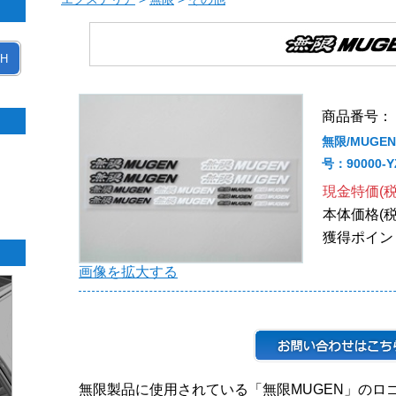
H
商品番号： 90
無限/MUGE
号：90000-Y
現金特価(税
本体価格(税
獲得ポイン
画像を拡大する
無限製品に使用されている「無限MUGEN」のロ