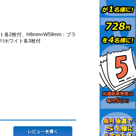
ト各2枚付、H8mm×W59mm：ブラ
ク/ホワイト各3枚付