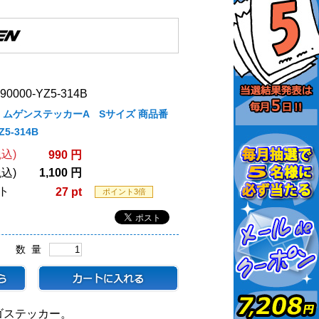
000-YZ5-314B
N ムゲンステッカーA Sサイズ 商品番
Z5-314B
込)
990 円
込)
1,100 円
ト
27 pt
ポイント3倍
数 量
ゴステッカー。