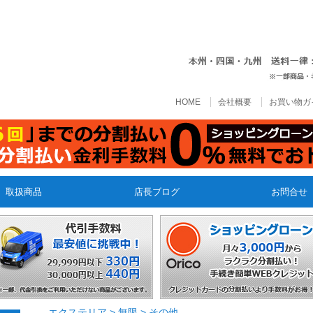
HOME
会社概要
お買い物ガ
取扱商品
店長ブログ
お問合せ
エクステリア
>
無限
>
その他