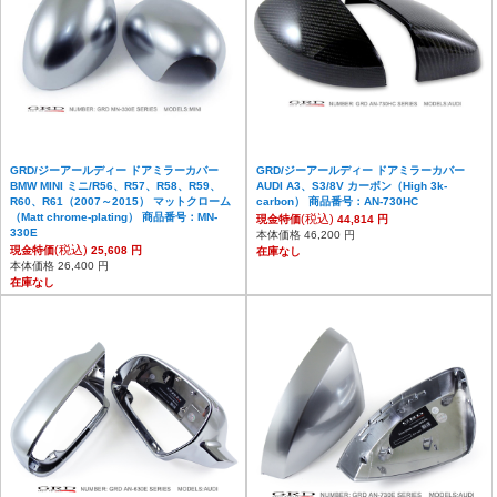
GRD/ジーアールディー ドアミラーカバー
GRD/ジーアールディー ドアミラーカバー
BMW MINI ミニ/R56、R57、R58、R59、
AUDI A3、S3/8V カーボン（High 3k-
R60、R61（2007～2015） マットクローム
carbon） 商品番号：AN-730HC
（Matt chrome-plating） 商品番号：MN-
(税込)
現金特価
44,814 円
330E
本体価格 46,200 円
(税込)
現金特価
25,608 円
在庫なし
本体価格 26,400 円
在庫なし