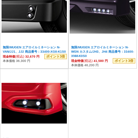
無限/MUGEN エアロイルミネーション N-
無限/MUGEN エアロイルミネーション N-
VAN/JJ1、JJ2 商品番号：33400-XG8-K1S0
WGN カスタム/JH3、JH4 商品番号：33400-
XNM-K0S0
(税込)
ポイント3倍
現金特価
32,670 円
(税込)
ポイント3倍
本体価格 36,300 円
現金特価
41,580 円
本体価格 46,200 円