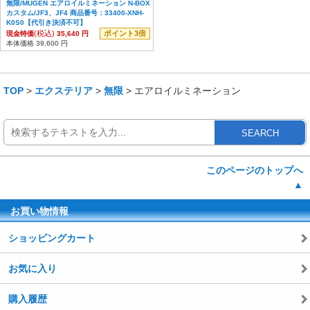
無限/MUGEN エアロイルミネーション N-BOX
カスタム/JF3、JF4 商品番号：33400-XNH-
K0S0【代引き決済不可】
(税込)
ポイント3倍
現金特価
35,640 円
本体価格 39,600 円
TOP
>
エクステリア
>
無限
> エアロイルミネーション
SEARCH
このページのトップへ
▲
お買い物情報
ショッピングカート
お気に入り
購入履歴