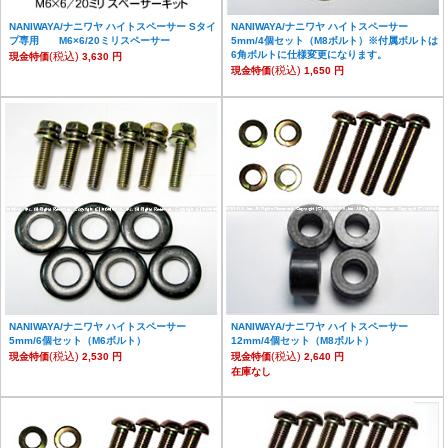
NANIWAYA/ナニワヤ ハイトスペーサー Sタイ
NANIWAYA/ナニワヤ ハイトスペーサー
プ専用 M6×6/20ミリスペーサー
5mm/4個セット（M8ボルト）※付属ボルトは
6角ボルトに仕様変更になります。
(税込)
現金特価
3,630 円
(税込)
現金特価
1,650 円
NANIWAYA/ナニワヤ ハイトスペーサー
NANIWAYA/ナニワヤ ハイトスペーサー
5mm/6個セット（M6ボルト）
12mm/4個セット（M8ボルト）
(税込)
(税込)
現金特価
2,530 円
現金特価
2,640 円
在庫なし