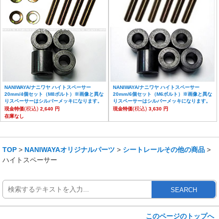
NANIWAYA/ナニワヤ ハイトスペーサー
NANIWAYA/ナニワヤ ハイトスペーサー
20mm/4個セット（M8ボルト）※画像と異な
20mm/6個セット（M6ボルト）※画像と異な
りスペーサーはシルバーメッキになります。
りスペーサーはシルバーメッキになります。
(税込)
(税込)
現金特価
2,640 円
現金特価
3,630 円
在庫なし
TOP
>
NANIWAYAオリジナルパーツ
>
シートレールその他の商品
>
ハイトスペーサー
SEARCH
このページのトップへ