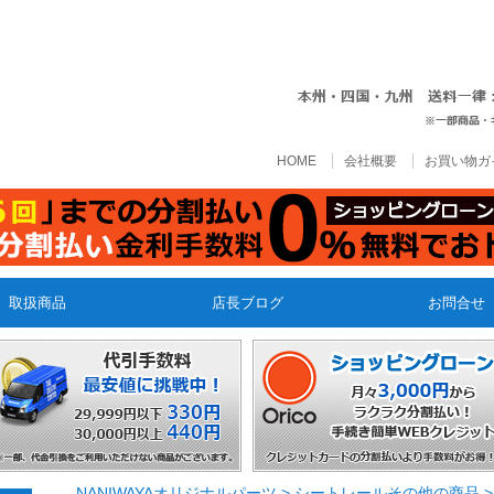
HOME
会社概要
お買い物ガ
取扱商品
店長ブログ
お問合せ
NANIWAYAオリジナルパーツ
>
シートレールその他の商品