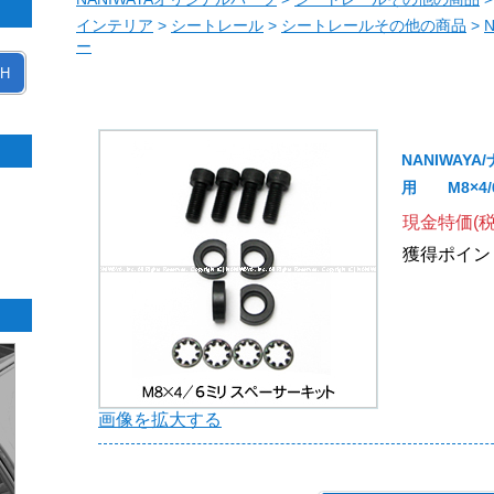
インテリア
>
シートレール
>
シートレールその他の商品
>
ー
H
NANIWAY
用 M8×4
現金特価(税
獲得ポイン
画像を拡大する