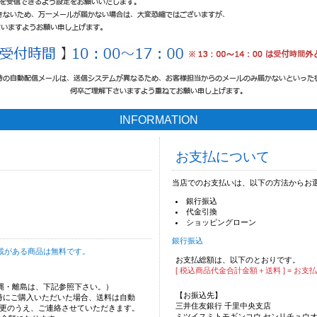
INFORMATION
お支払について
当店でのお支払いは、以下の方法からお
銀行振込
代金引換
ショッピングローン
銀行振込
載がある商品は無料です。
お支払総額は、以下のとおりです。
[ 税込商品代金合計金額＋送料 ] = お支
沖縄・離島は、下記参照下さい。）
【お振込先】
時にご購入いただいた場合、送料は自動
三井住友銀行 千里中央支店
更のうえ、ご連絡させていただきます。
ミツイスミトモギンコウ センリチュウ