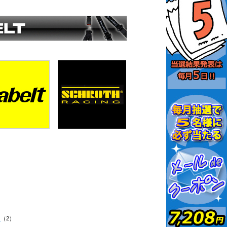
H
（2）