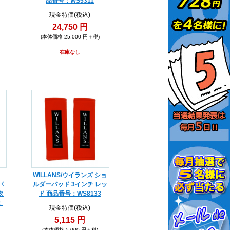
品番号：WS5311
現金特価(税込)
24,750 円
(本体価格 25,000 円＋税)
在庫なし
WILLANS/ウイランズ ショ
パ
ルダーパッド 3インチ レッ
タ
ド 商品番号：WS8133
：
現金特価(税込)
5,115 円
(本体価格 5,000 円＋税)