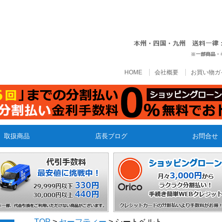
HOME
会社概要
お買い物ガ
取扱商品
店長ブログ
お問合せ
TOP
>
セーフティー
> シートベルト