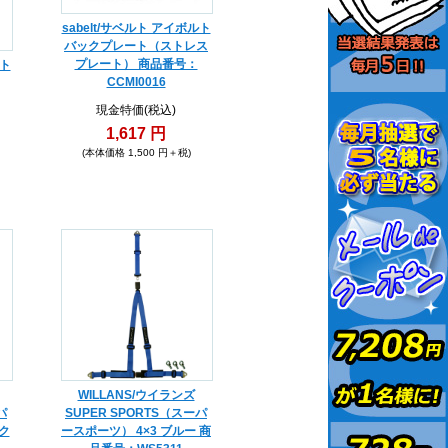
sabelt/サベルト アイボルト
バックプレート（ストレス
プレート） 商品番号：
ルト
CCMI0016
現金特価(税込)
1,617 円
(本体価格 1,500 円＋税)
WILLANS/ウイランズ
パ
SUPER SPORTS（スーパ
ク
ースポーツ） 4×3 ブルー 商