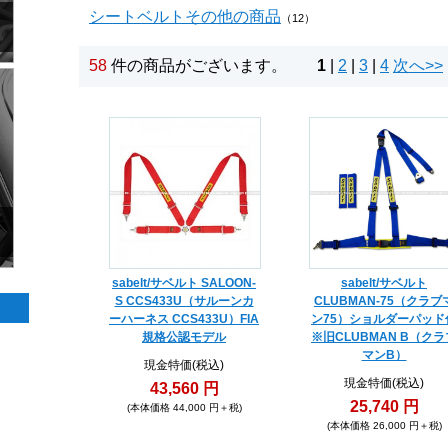
シートベルトその他の商品
（12）
58
件の商品がございます。
1
|
2
|
3
|
4
次へ>>
sabelt/サベルト SALOON-
sabelt/サベルト
S CCS433U（サルーンカ
CLUBMAN-75（クラブ
ーハーネス CCS433U）FIA
ン75）ショルダーパッド
規格公認モデル
※旧CLUBMAN B（クラ
マンB）
現金特価(税込)
現金特価(税込)
43,560 円
25,740 円
(本体価格 44,000 円＋税)
(本体価格 26,000 円＋税)