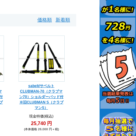
価格順
新着順
sabelt/サベルト
マ
CLUBMAN-70（クラブマ
付
ン70）ショルダーパッド付
ブ
※旧CLUBMAN S（クラブ
マンS）
現金特価(税込)
25,740 円
(本体価格 26,000 円＋税)