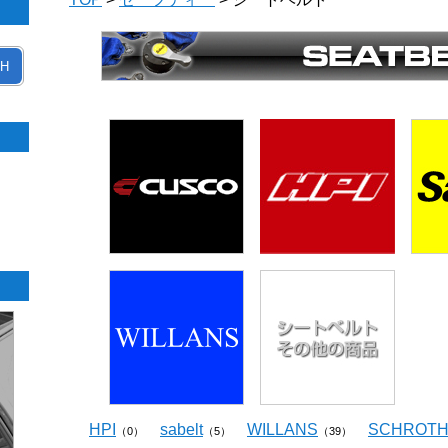
H
HPI
sabelt
WILLANS
SCHROT
（0）
（5）
（39）