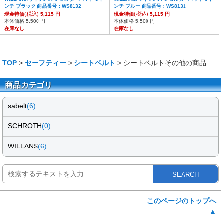
ンチ ブラック 商品番号：WS8132
ンチ ブルー 商品番号：WS8131
(税込)
(税込)
現金特価
5,115 円
現金特価
5,115 円
本体価格 5,500 円
本体価格 5,500 円
在庫なし
在庫なし
TOP
>
セーフティー
>
シートベルト
> シートベルトその他の商品
商品カテゴリ
sabelt
(6)
SCHROTH
(0)
WILLANS
(6)
SEARCH
このページのトップへ
▲