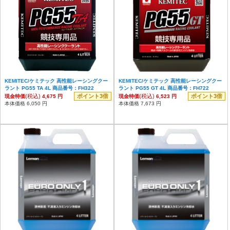
KEMITEC/ケミテック 高性能レーシングクー
KEMITEC/ケミテック 高性能レーシングクー
ラント PG55 TA 4L 商品番号：FH322
ラント PG55 GT 4L 商品番号：FH722
(税込)
ポイント3倍
(税込)
ポイント3倍
現金特価
4,675 円
現金特価
6,523 円
本体価格 6,050 円
本体価格 7,673 円