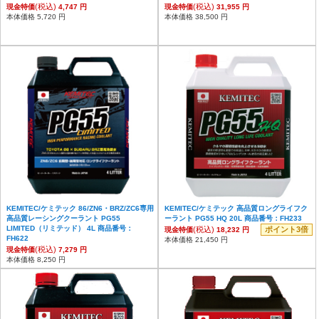
(税込)
(税込)
現金特価
4,747 円
現金特価
31,955 円
本体価格 5,720 円
本体価格 38,500 円
KEMITEC/ケミテック 86/ZN6・BRZ/ZC6専用
KEMITEC/ケミテック 高品質ロングライフク
高品質レーシングクーラント PG55
ーラント PG55 HQ 20L 商品番号：FH233
LIMITED（リミテッド） 4L 商品番号：
(税込)
ポイント3倍
現金特価
18,232 円
FH622
本体価格 21,450 円
(税込)
現金特価
7,279 円
本体価格 8,250 円