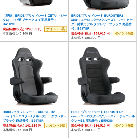
【即納】BRIDE/ブリッドシート ZETA4（ジー
BRIDE/ブリッドシート EUROSTER2
タ4） FRP製 ブラックロゴ 商品番号：
cruz（ユーロスター2クルーズ） シートヒー
HA1HSF
ター搭載モデル タフレザーブラック 商品番
号：E58TSR
(税込)
ポイント5倍
現金特価
124,355 円
(税込)
ポイント5倍
本体価格 146,300 円
現金特価
158,015 円
本体価格 185,900 円
BRIDE/ブリッドシート EUROSTER2
BRIDE/ブリッドシート EUROSTER2
cruz（ユーロスター2クルーズ） タフレザー
cruz（ユーロスター2クルーズ） チャコール
ブラック 商品番号：E55TSR
グレーBE 商品番号：E55KSN
(税込)
ポイント5倍
(税込)
ポイント5倍
現金特価
141,185 円
現金特価
136,510 円
本体価格 166,100 円
本体価格 160,600 円