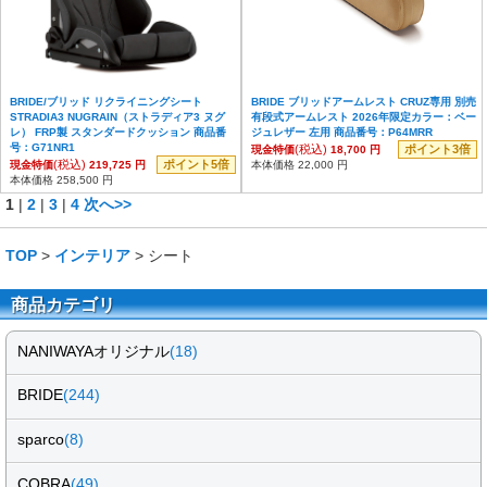
BRIDE/ブリッド リクライニングシート
BRIDE ブリッドアームレスト CRUZ専用 別売
STRADIA3 NUGRAIN（ストラディア3 ヌグ
有段式アームレスト 2026年限定カラー：ベー
レ） FRP製 スタンダードクッション 商品番
ジュレザー 左用 商品番号：P64MRR
号：G71NR1
(税込)
ポイント3倍
現金特価
18,700 円
(税込)
ポイント5倍
現金特価
219,725 円
本体価格 22,000 円
本体価格 258,500 円
1
|
2
|
3
|
4
次へ>>
TOP
>
インテリア
> シート
商品カテゴリ
NANIWAYAオリジナル
(18)
BRIDE
(244)
sparco
(8)
COBRA
(49)