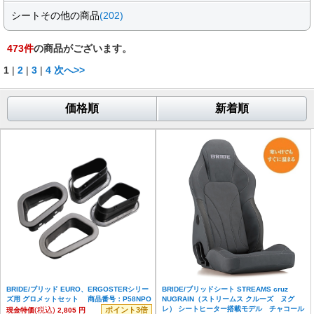
シートその他の商品
(202)
473
件
の商品がございます。
1
|
2
|
3
|
4
次へ>>
価格順
新着順
BRIDE/ブリッド EURO、ERGOSTERシリー
BRIDE/ブリッドシート STREAMS cruz
ズ用 グロメットセット 商品番号：P58NPO
NUGRAIN（ストリームス クルーズ ヌグ
レ） シートヒーター搭載モデル チャコール
(税込)
ポイント3倍
現金特価
2,805 円