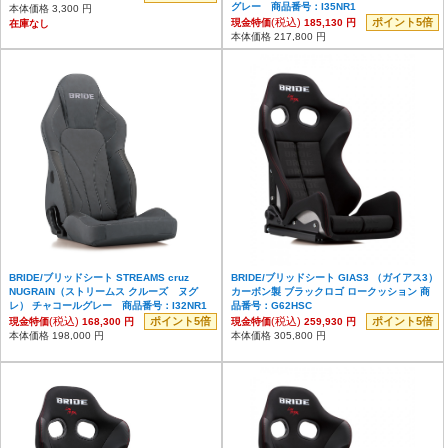
グレー 商品番号：I35NR1
本体価格 3,300 円
(税込)
ポイント5倍
現金特価
185,130 円
在庫なし
本体価格 217,800 円
BRIDE/ブリッドシート STREAMS cruz
BRIDE/ブリッドシート GIAS3 （ガイアス3）
NUGRAIN（ストリームス クルーズ ヌグ
カーボン製 ブラックロゴ ロークッション 商
レ） チャコールグレー 商品番号：I32NR1
品番号：G62HSC
(税込)
ポイント5倍
(税込)
ポイント5倍
現金特価
168,300 円
現金特価
259,930 円
本体価格 198,000 円
本体価格 305,800 円