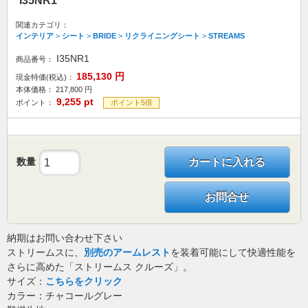
I35NR1
関連カテゴリ：
インテリア
>
シート
>
BRIDE
>
リクライニングシート
>
STREAMS
I35NR1
商品番号：
185,130
円
現金特価(税込)：
本体価格：
217,800
円
9,255
pt
ポイント：
ポイント5倍
数量
カートに入れる
お問合せ
納期はお問い合わせ下さい
ストリームスに、
別売のアームレスト
を装着可能にして快適性能を
さらに高めた「ストリームス クルーズ」。
サイズ：
こちらをクリック
カラー：チャコールグレー