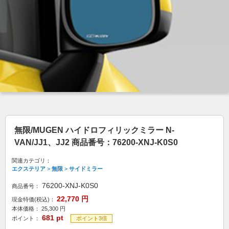
無限/MUGEN ハイドロフィリックミラー N-
VAN/JJ1、JJ2 商品番号：76200-XNJ-K0S0
関連カテゴリ：
エクステリア
>
無限
>
サイドミラー
76200-XNJ-K0S0
商品番号：
22,770
円
現金特価(税込)：
本体価格：
25,300
円
681
pt
ポイント：
ポイント3倍