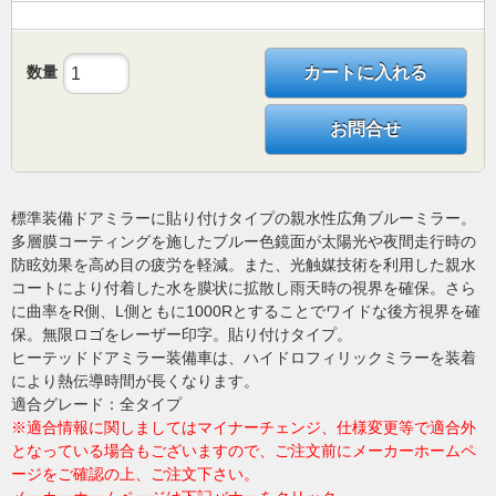
数量
カートに入れる
お問合せ
標準装備ドアミラーに貼り付けタイプの親水性広角ブルーミラー。
多層膜コーティングを施したブルー色鏡面が太陽光や夜間走行時の
防眩効果を高め目の疲労を軽減。また、光触媒技術を利用した親水
コートにより付着した水を膜状に拡散し雨天時の視界を確保。さら
に曲率をR側、L側ともに1000Rとすることでワイドな後方視界を確
保。無限ロゴをレーザー印字。貼り付けタイプ。
ヒーテッドドアミラー装備車は、ハイドロフィリックミラーを装着
により熱伝導時間が長くなります。
適合グレード：全タイプ
※適合情報に関しましてはマイナーチェンジ、仕様変更等で適合外
となっている場合もございますので、ご注文前にメーカーホームペ
ージをご確認の上、ご注文下さい。