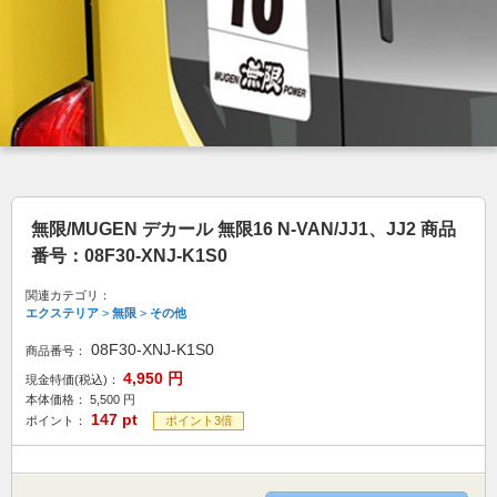
無限/MUGEN デカール 無限16 N-VAN/JJ1、JJ2 商品
番号：08F30-XNJ-K1S0
関連カテゴリ：
エクステリア
>
無限
>
その他
08F30-XNJ-K1S0
商品番号：
4,950
円
現金特価(税込)：
本体価格：
5,500
円
147
pt
ポイント：
ポイント3倍