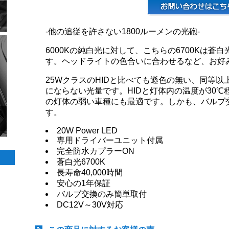
-他の追従を許さない1800ルーメンの光砲-
6000Kの純白光に対して、こちらの6700Kは
す。ヘッドライトの色合いに合わせるなど、お好
25WクラスのHIDと比べても遜色の無い、同等以
にならない光量です。HIDと灯体内の温度が30℃程
の灯体の弱い車種にも最適です。しかも、バルブ
す。
20W Power LED
専用ドライバーユニット付属
完全防水カプラーON
蒼白光6700K
長寿命40,000時間
安心の1年保証
バルブ交換のみ簡単取付
DC12V～30V対応