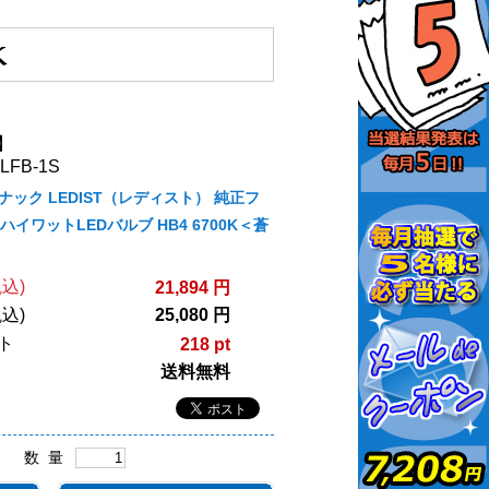
】
FB-1S
ジュナック LEDIST（レディスト） 純正フ
イワットLEDバルブ HB4 6700K＜蒼
込)
21,894 円
込)
25,080 円
ト
218 pt
送料無料
数 量