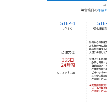
当
毎営業日の
午後1