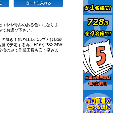
蒼白光（やや青みのある色）になりま
みでお選び下さい。
上の輝き！他のLEDバルブとは比較
度で安定する為、H16やPSX24W
交換のみで作業工賃も安く済みま