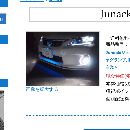
H
【送料無料
商品番号： L
Junack/
ォグランプ用ハ
白光＞
現金特価(税
本体価格(税
画像を拡大する
獲得ポイン
個別配送料