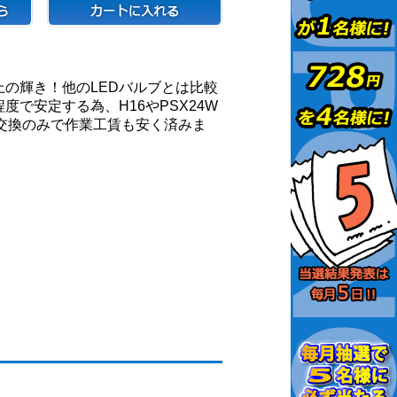
上の輝き！他のLEDバルブとは比較
度で安定する為、H16やPSX24W
交換のみで作業工賃も安く済みま