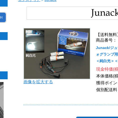
H
【送料無料
商品番号： L
Junack/
ォグランプ用ハ
＜純白光＞＜f
現金特価(税
本体価格(税
画像を拡大する
獲得ポイン
個別配送料