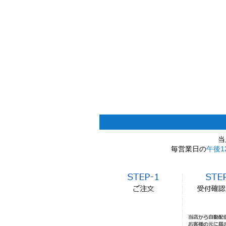
当
毎営業日の
午後1