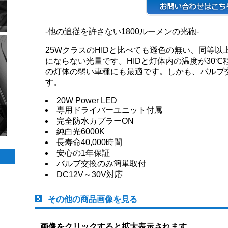
-他の追従を許さない1800ルーメンの光砲-
25WクラスのHIDと比べても遜色の無い、同等以
にならない光量です。HIDと灯体内の温度が30℃程
の灯体の弱い車種にも最適です。しかも、バルブ
す。
20W Power LED
専用ドライバーユニット付属
完全防水カプラーON
純白光6000K
長寿命40,000時間
安心の1年保証
バルブ交換のみ簡単取付
DC12V～30V対応
その他の商品画像を見る
画像をクリックすると拡大表示されます。