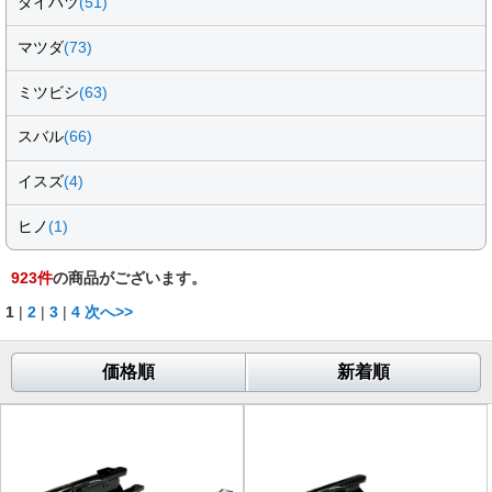
ダイハツ
(51)
マツダ
(73)
ミツビシ
(63)
スバル
(66)
イスズ
(4)
ヒノ
(1)
923
件
の商品がございます。
1
|
2
|
3
|
4
次へ>>
価格順
新着順