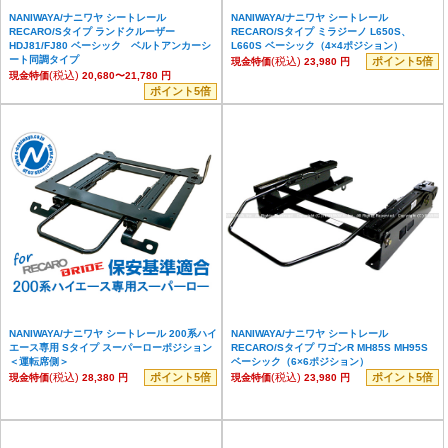
NANIWAYA/ナニワヤ シートレール
NANIWAYA/ナニワヤ シートレール
RECARO/Sタイプ ランドクルーザー
RECARO/Sタイプ ミラジーノ L650S、
HDJ81/FJ80 ベーシック ベルトアンカーシ
L660S ベーシック（4×4ポジション）
ート同調タイプ
(税込)
ポイント5倍
現金特価
23,980 円
(税込)
現金特価
20,680〜21,780 円
ポイント5倍
NANIWAYA/ナニワヤ シートレール 200系ハイ
NANIWAYA/ナニワヤ シートレール
エース専用 Sタイプ スーパーローポジション
RECARO/Sタイプ ワゴンR MH85S MH95S
＜運転席側＞
ベーシック（6×6ポジション）
(税込)
ポイント5倍
(税込)
ポイント5倍
現金特価
28,380 円
現金特価
23,980 円