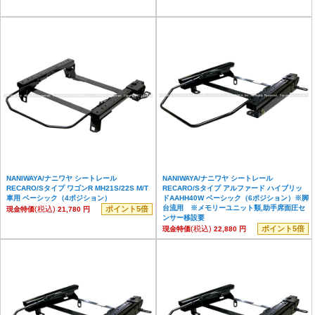
NANIWAYA/ナニワヤ シートレール
NANIWAYA/ナニワヤ シートレール
RECARO/Sタイプ ワゴンR MH21S/22S M/T
RECARO/Sタイプ アルファード ハイブリッ
車用 ベーシック（4ポジション）
ドAAHH40W ベーシック（6ポジション）※脚
台流用 ※メモリーユニット類,助手席面圧セ
(税込)
ポイント5倍
現金特価
21,780 円
ンサー移設要
(税込)
ポイント5倍
現金特価
22,880 円