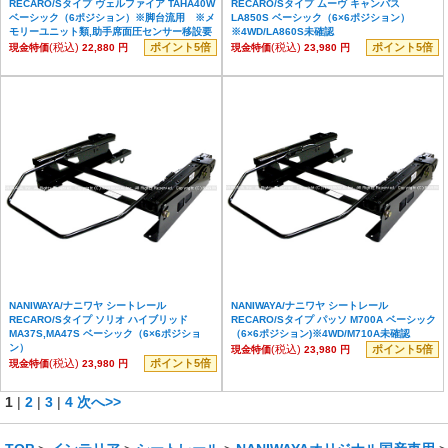
RECARO/Sタイプ ヴェルファイア TAHA40W
RECARO/Sタイプ ムーヴ キャンバス
ベーシック（6ポジション）※脚台流用 ※メ
LA850S ベーシック（6×6ポジション）
モリーユニット類,助手席面圧センサー移設要
※4WD/LA860S未確認
(税込)
ポイント5倍
(税込)
ポイント5倍
現金特価
22,880 円
現金特価
23,980 円
NANIWAYA/ナニワヤ シートレール
NANIWAYA/ナニワヤ シートレール
RECARO/Sタイプ ソリオ ハイブリッド
RECARO/Sタイプ パッソ M700A ベーシック
MA37S,MA47S ベーシック（6×6ポジショ
（6×6ポジション)※4WD/M710A未確認
ン）
(税込)
ポイント5倍
現金特価
23,980 円
(税込)
ポイント5倍
現金特価
23,980 円
1
|
2
|
3
|
4
次へ>>