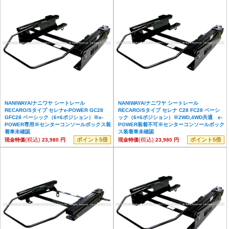
NANIWAYA/ナニワヤ シートレール
NANIWAYA/ナニワヤ シートレール
RECARO/Sタイプ セレナe-POWER GC28
RECARO/Sタイプ セレナ C28 FC28 ベーシ
GFC28 ベーシック（6×6ポジション）※e-
ック（6×6ポジション）※2WD,4WD共通 e-
POWER専用※センターコンソールボックス装
POWER装着不可※センターコンソールボック
着車未確認
ス装着車未確認
(税込)
ポイント5倍
(税込)
ポイント5倍
現金特価
23,980 円
現金特価
23,980 円