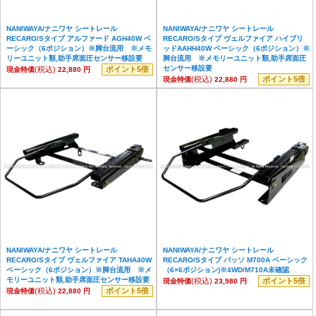
NANIWAYA/ナニワヤ シートレール
NANIWAYA/ナニワヤ シートレール
RECARO/Sタイプ アルファード AGH40W ベ
RECARO/Sタイプ ヴェルファイア ハイブリ
ーシック（6ポジション）※脚台流用 ※メモ
ッドAAHH40W ベーシック（6ポジション）※
リーユニット類,助手席面圧センサー移設要
脚台流用 ※メモリーユニット類,助手席面圧
センサー移設要
(税込)
ポイント5倍
現金特価
22,880 円
(税込)
ポイント5倍
現金特価
22,880 円
NANIWAYA/ナニワヤ シートレール
NANIWAYA/ナニワヤ シートレール
RECARO/Sタイプ ヴェルファイア TAHA40W
RECARO/Sタイプ パッソ M700A ベーシック
ベーシック（6ポジション）※脚台流用 ※メ
（6×6ポジション)※4WD/M710A未確認
モリーユニット類,助手席面圧センサー移設要
(税込)
ポイント5倍
現金特価
23,980 円
(税込)
ポイント5倍
現金特価
22,880 円