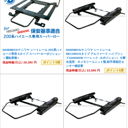
NANIWAYA/ナニワヤ シートレール 200系ハイ
NANIWAYA/ナニワヤ シートレール
エース専用 Sタイプ スーパーローポジション
RECARO/Sタイプ アルファード ハイブリッ
＜運転席側＞
ドAAHH40W ベーシック（6ポジション）※脚
台流用 ※メモリーユニット類,助手席面圧セ
(税込)
ポイント5倍
現金特価
28,380 円
ンサー移設要
(税込)
ポイント5倍
現金特価
22,880 円