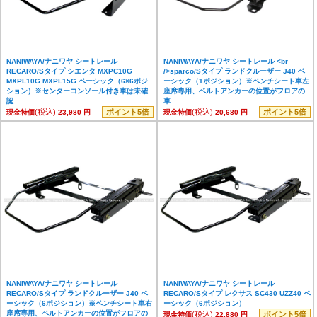
NANIWAYA/ナニワヤ シートレール
NANIWAYA/ナニワヤ シートレール <br
RECARO/Sタイプ シエンタ MXPC10G
/>sparco/Sタイプ ランドクルーザー J40 ベ
MXPL10G MXPL15G ベーシック（6×6ポジ
ーシック（1ポジション）※ベンチシート車左
ション）※センターコンソール付き車は未確
座席専用、ベルトアンカーの位置がフロアの
認
車
(税込)
ポイント5倍
(税込)
ポイント5倍
現金特価
23,980 円
現金特価
20,680 円
NANIWAYA/ナニワヤ シートレール
NANIWAYA/ナニワヤ シートレール
RECARO/Sタイプ ランドクルーザー J40 ベ
RECARO/Sタイプ レクサス SC430 UZZ40 ベ
ーシック（6ポジション）※ベンチシート車右
ーシック（6ポジション）
座席専用、ベルトアンカーの位置がフロアの
(税込)
ポイント5倍
現金特価
22,880 円