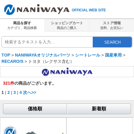
OFFICIAL WEB SITE
商品を探す
ショッピングカート
ストア情報
カテゴリ、商品検索
商品のご購入
送料、
お支払い
SEARCH
TOP
>
NANIWAYAオリジナルパーツ
>
シートレール
>
国産車用
>
RECARO/S
> トヨタ（レクサス含む）
321
件
の商品がございます。
1
|
2
|
3
|
4
次へ>>
価格順
新着順