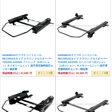
NANIWAYA/ナニワヤ シートレール
NANIWAYA/ナニワヤ シートレール
RECARO/Sタイプ クラウン クロスオーバー
RECARO/Sタイプ クラウン クロスオーバー
TZSH35,AZSH35 ベーシック（6ポジショ
TZSH35,AZSH35 スーパーローポジション
ン）※メモリーユニット,助手席交換時面圧セ
（1ポジション）※メモリーユニット,助手席
ンサー移設要
交換時面圧センサー移設要
(税込)
ポイント5倍
(税込)
ポイント5倍
現金特価
22,880 円
現金特価
20,680 円