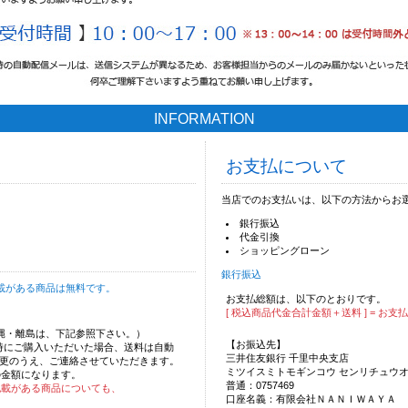
INFORMATION
お支払について
当店でのお支払いは、以下の方法からお
銀行振込
代金引換
ショッピングローン
銀行振込
載がある商品は無料です。
お支払総額は、以下のとおりです。
[ 税込商品代金合計金額＋送料 ] = お支
沖縄・離島は、下記参照下さい。）
【お振込先】
時にご購入いただいた場合、送料は自動
三井住友銀行 千里中央支店
更のうえ、ご連絡させていただきます。
ミツイスミトモギンコウ センリチュウ
の金額になります。
普通：0757469
記載がある商品についても、
口座名義：有限会社ＮＡＮＩＷＡＹＡ