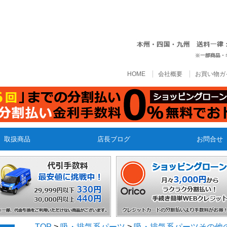
HOME
会社概要
お買い物ガ
取扱商品
店長ブログ
お問合せ
TOP
>
吸・排気系パーツ
>
吸・排気系パーツその他