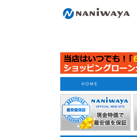
H O M E