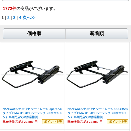
1772
件
の商品がございます。
1
|
2
|
3
|
4
次へ>>
価格順
新着順
NANIWAYA/ナニワヤ シートレール sparco/S
NANIWAYA/ナニワヤ シートレール COBRA/S
タイプ BMW X1 U11 ベーシック（6ポジショ
タイプ BMW X1 U11 ベーシック（6ポジショ
ン）※専門店での作業推奨
ン）※専門店での作業推奨
(税込)
ポイント5倍
(税込)
ポイント5倍
現金特価
22,880 円
現金特価
22,880 円