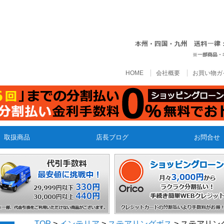
HOME
会社概要
お買い物ガ
取扱商品
店長ブログ
お問合せ
TOP
>
インテリア
>
ステアリングボス
> ステアリ