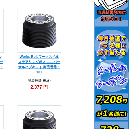
ル
Works Bell/ワークスベル
ー
ステアリングボス ユニバー
：
サルハブキット 商品番号：
103
現金特価(税込)
2,377 円