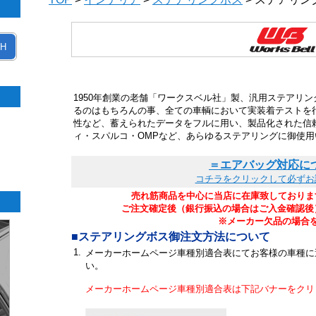
H
1950年創業の老舗「ワークスベル社」製、汎用ステアリ
るのはもちろんの事、全ての車輌において実装着テストを
性など、蓄えられたデータをフルに用い、製品化された信
ィ・スパルコ・OMPなど、あらゆるステアリングに御使用
＝エアバッグ対応に
コチラをクリックして必ずお
売れ筋商品を中心に当店に在庫致しておりま
ご注文確定後（銀行振込の場合はご入金確認後
※メーカー欠品の場合
■ステアリングボス御注文方法について
1.
メーカーホームページ車種別適合表にてお客様の車種に
い。
メーカーホームページ車種別適合表は下記バナーをクリ