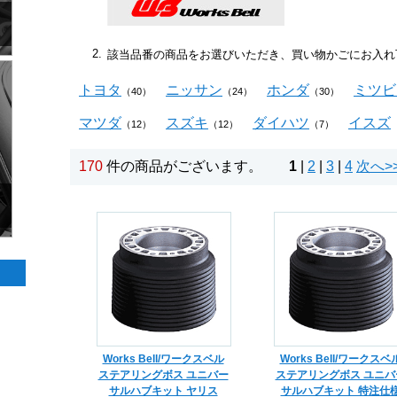
2.
該当品番の商品をお選びいただき、買い物かごにお入れ
トヨタ
ニッサン
ホンダ
ミツビ
（40）
（24）
（30）
マツダ
スズキ
ダイハツ
イスズ
（12）
（12）
（7）
170
件の商品がございます。
1
|
2
|
3
|
4
次へ>
Works Bell/ワークスベル
Works Bell/ワークスベ
ステアリングボス ユニバー
ステアリングボス ユニバ
サルハブキット ヤリス
サルハブキット 特注仕