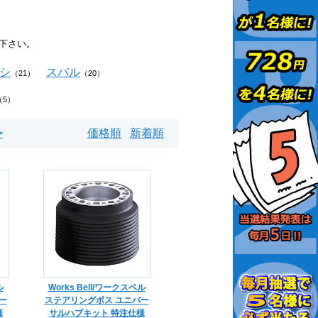
下さい。
シ
スバル
（21）
（20）
（5）
>
価格順
新着順
ル
Works Bell/ワークスベル
ー
ステアリングボス ユニバー
様
サルハブキット 特注仕様