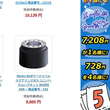
P3
211Ver2 商品番号：211V2
2
現金特価(税込)
10,139 円
ル
Works Bell/ワークスベル
ー
ステアリングボス ユニバー
6
サルハブキット 86/ZN6
28/8～ 商品番号：542
現金特価(税込)
8,800 円