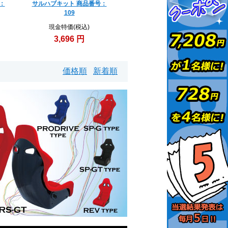
：
サルハブキット 商品番号：
109
現金特価(税込)
3,696 円
価格順
新着順