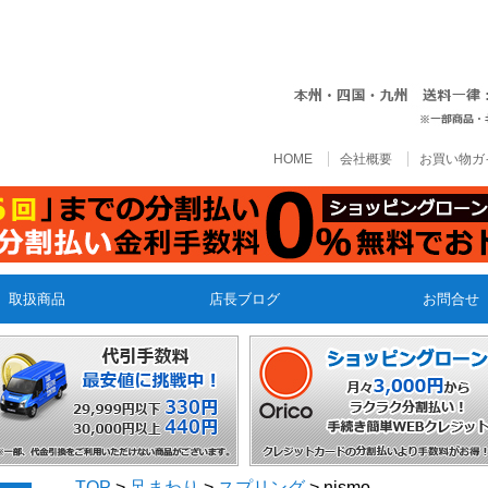
HOME
会社概要
お買い物ガ
取扱商品
店長ブログ
お問合せ
TOP
>
足まわり
>
スプリング
> nismo