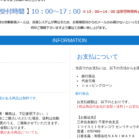
INFORMATION
お支払について
当店でのお支払いは、以下の方法からお
銀行振込
代金引換
ショッピングローン
銀行振込
載がある商品は無料です。
お支払総額は、以下のとおりです。
[ 税込商品代金合計金額＋送料 ] = お支
沖縄・離島は、下記参照下さい。）
【お振込先】
時にご購入いただいた場合、送料は自動
三井住友銀行 千里中央支店
更のうえ、ご連絡させていただきます。
ミツイスミトモギンコウ センリチュウ
の金額になります。
普通：0757469
記載がある商品についても、
口座名義：有限会社ＮＡＮＩＷＡＹＡ