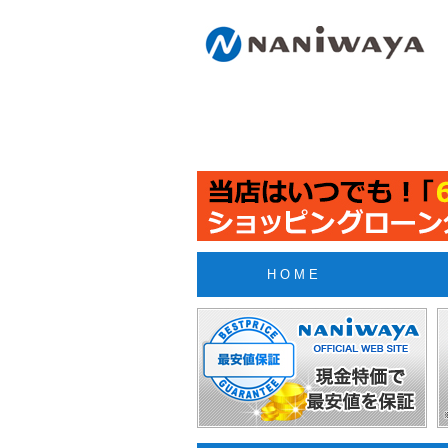
H O M E