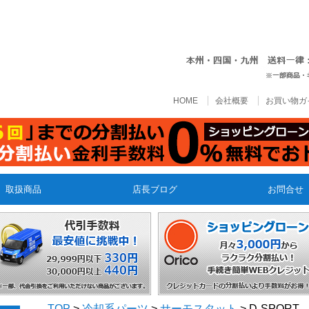
HOME
会社概要
お買い物ガ
取扱商品
店長ブログ
お問合せ
TOP
>
冷却系パーツ
>
サーモスタット
> D-SPORT