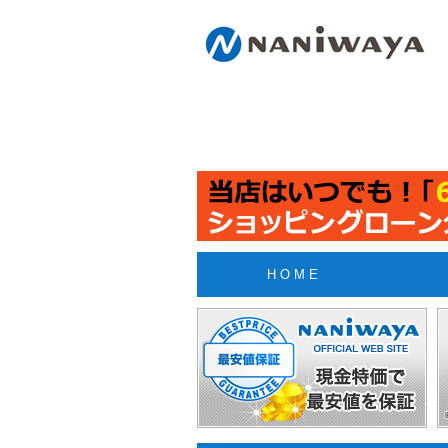
H O M E