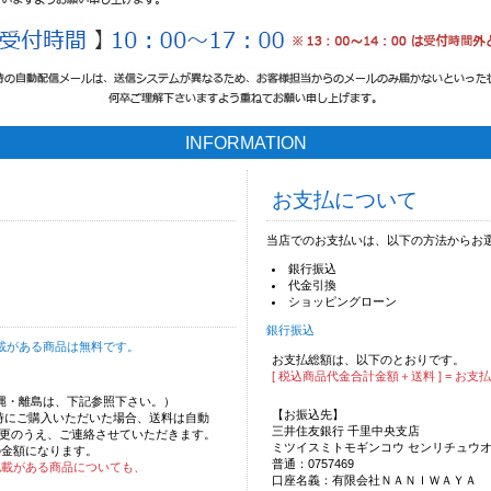
INFORMATION
お支払について
当店でのお支払いは、以下の方法からお
銀行振込
代金引換
ショッピングローン
銀行振込
載がある商品は無料です。
お支払総額は、以下のとおりです。
[ 税込商品代金合計金額＋送料 ] = お支
沖縄・離島は、下記参照下さい。）
【お振込先】
時にご購入いただいた場合、送料は自動
三井住友銀行 千里中央支店
更のうえ、ご連絡させていただきます。
ミツイスミトモギンコウ センリチュウ
の金額になります。
普通：0757469
記載がある商品についても、
口座名義：有限会社ＮＡＮＩＷＡＹＡ