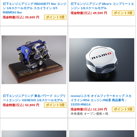
日下エンジニアリング RB26DETT Nur エンジ
日下エンジニアリング Mine's コンプリートエ
ン 1/6スケールモデル スカイライン GT-
ンジン 1/6スケールモデル
R/BNR34 Nur
(税込)
ポイント3倍
現金特価
49,500 円
(税込)
ポイント3倍
現金特価
39,600 円
日下エンジニアリング 東名パワード コンプリ
nismo/ニスモ オイルフィラーキャップ スカ
ートエンジン GENESIS 1/6スケールモデル
イライン/R34 エンジン/RB系 商品番号：
15255-RN014
(税込)
ポイント3倍
現金特価
52,800 円
(税込)
ポイント3倍
現金特価
12,100 円
本体価格 オープン価格＋税