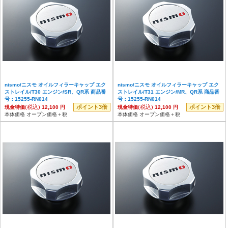
nismo/ニスモ オイルフィラーキャップ エク
nismo/ニスモ オイルフィラーキャップ エク
ストレイル/T30 エンジン/SR、QR系 商品番
ストレイル/T31 エンジン/MR、QR系 商品番
号：15255-RN014
号：15255-RN014
(税込)
ポイント3倍
(税込)
ポイント3倍
現金特価
12,100 円
現金特価
12,100 円
本体価格 オープン価格＋税
本体価格 オープン価格＋税