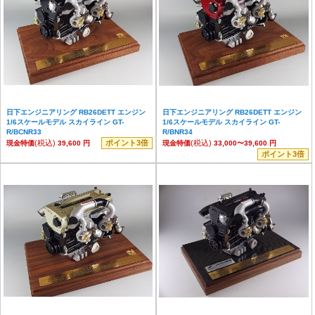
日下エンジニアリング RB26DETT エンジン
日下エンジニアリング RB26DETT エンジン
1/6スケールモデル スカイライン GT-
1/6スケールモデル スカイライン GT-
R/BCNR33
R/BNR34
(税込)
ポイント3倍
(税込)
現金特価
39,600 円
現金特価
33,000〜39,600 円
ポイント3倍