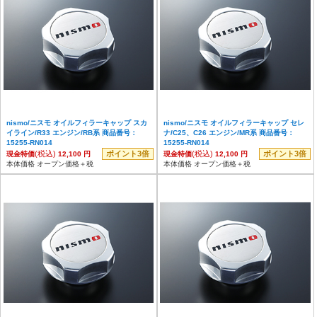
nismo/ニスモ オイルフィラーキャップ スカ
nismo/ニスモ オイルフィラーキャップ セレ
イライン/R33 エンジン/RB系 商品番号：
ナ/C25、C26 エンジン/MR系 商品番号：
15255-RN014
15255-RN014
(税込)
ポイント3倍
(税込)
ポイント3倍
現金特価
12,100 円
現金特価
12,100 円
本体価格 オープン価格＋税
本体価格 オープン価格＋税