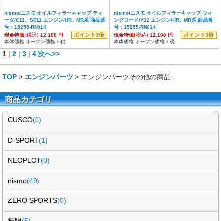
nismo/ニスモ オイルフィラーキャップ ティ
nismo/ニスモ オイルフィラーキャップ ウィ
ーダ/C11、SC11 エンジン/HR、MR系 商品番
ングロード/Y12 エンジン/HR、MR系 商品番
号：15255-RN014
号：15255-RN014
(税込)
ポイント3倍
(税込)
ポイント3倍
現金特価
12,100 円
現金特価
12,100 円
本体価格 オープン価格＋税
本体価格 オープン価格＋税
1
|
2
|
3
|
4
次へ>>
TOP
>
エンジンパーツ
> エンジンパーツその他の商品
商品カテゴリ
CUSCO
(0)
D-SPORT
(1)
NEOPLOT
(0)
nismo
(49)
ZERO SPORTS
(0)
無限
(5)