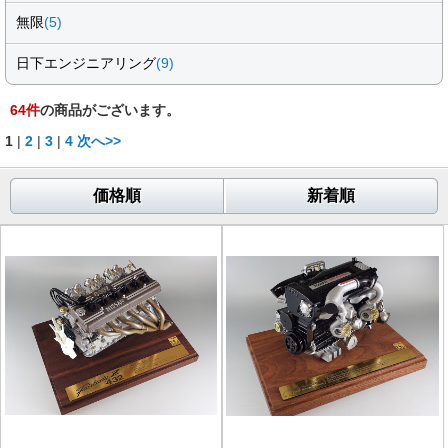
無限
(5)
日下エンジニアリング
(9)
64
件
の商品がございます。
1
|
2
|
3
|
4
次へ>>
価格順
新着順