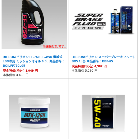
BILLION/ビリオン FF-750 FF/4WD 機械式
BILLION/ビリオン スーパーブレーキフルード
LSD専用 ミッションオイル 0.5L 商品番号：
BR5 1L缶 商品番号：BBF-05
BOILFF750L05
(税込)
現金特価
4,382 円
(税込)
現金特価
3,049 円
本体価格 5,280 円
本体価格 3,630 円