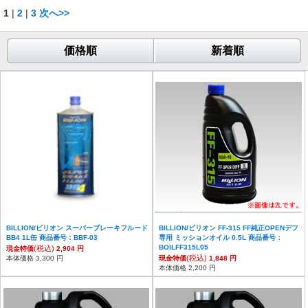
1
|
2
|
3
次へ>>
価格順
新着順
BILLION/ビリオン スーパーブレーキフルード
BILLION/ビリオン FF-315 FF純正OPENデフ
BB4 1L缶 商品番号：BBF-03
専用 ミッションオイル 0.5L 商品番号：
BOILFF315L05
(税込)
現金特価
2,904 円
(税込)
本体価格 3,300 円
現金特価
1,848 円
本体価格 2,200 円