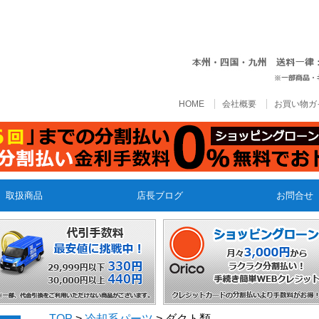
HOME
会社概要
お買い物ガ
取扱商品
店長ブログ
お問合せ
TOP
>
冷却系パーツ
> ダクト類