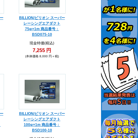
パー
BILLION/ビリオン スーパー
レーシングエアダクト
75φ×1m 商品番号：
BSD075-10
現金特価(税込)
7,255 円
(本体価格 8,000 円＋税)
パー
BILLION/ビリオン スーパー
レーシングエアダクト
：
100φ×1m 商品番号：
BSD100-10