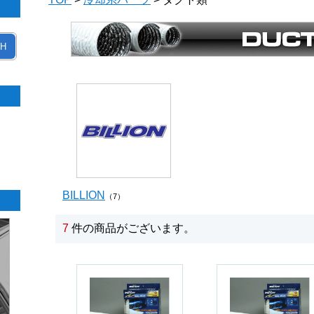
H
BILLION
（7）
7
件の商品がございます。