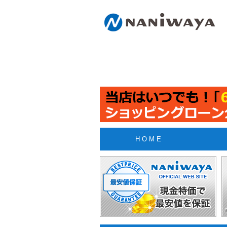
H O M E