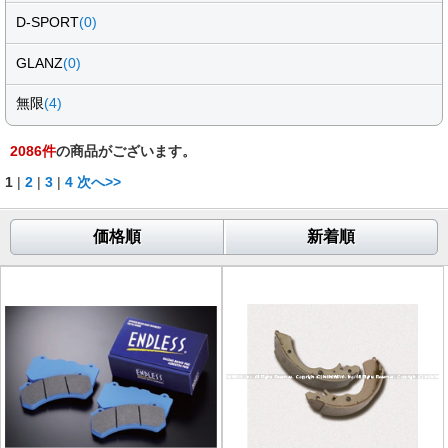
D-SPORT
(0)
GLANZ
(0)
無限
(4)
2086
件
の商品がございます。
1
|
2
|
3
|
4
次へ>>
価格順
新着順