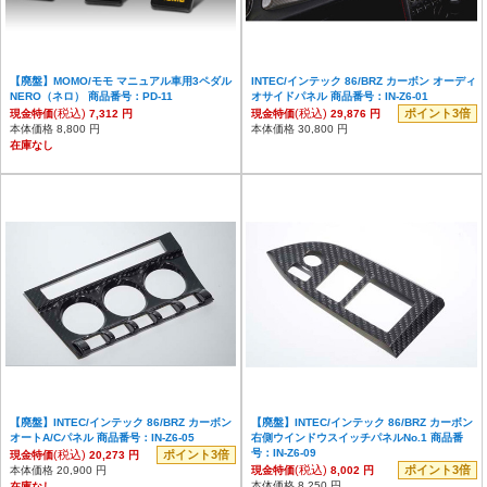
【廃盤】MOMO/モモ マニュアル車用3ペダル
INTEC/インテック 86/BRZ カーボン オーディ
NERO（ネロ） 商品番号：PD-11
オサイドパネル 商品番号：IN-Z6-01
(税込)
(税込)
ポイント3倍
現金特価
7,312 円
現金特価
29,876 円
本体価格 8,800 円
本体価格 30,800 円
在庫なし
【廃盤】INTEC/インテック 86/BRZ カーボン
【廃盤】INTEC/インテック 86/BRZ カーボン
オートA/Cパネル 商品番号：IN-Z6-05
右側ウインドウスイッチパネルNo.1 商品番
号：IN-Z6-09
(税込)
ポイント3倍
現金特価
20,273 円
(税込)
ポイント3倍
本体価格 20,900 円
現金特価
8,002 円
本体価格 8,250 円
在庫なし