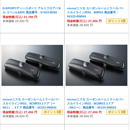
D-SPORT/ディースポーツ アルミフロアパネ
nismo/ニスモ カーボンルームミラーカバー
ル コペン/L880K 商品番号：57403-B080
スカイライン/R34、BNR34 商品番号：
96325-RNR40
(税込)
現金特価
21,780 円
(税込)
ポイント3倍
本体価格 24,200 円
現金特価
27,456 円
本体価格 28,600 円
nismo/ニスモ カーボンルームミラーカバー
nismo/ニスモ カーボンルームミラーカバー
スカイライン/R33、BCNR33 2ドア（〜
スカイライン/R33、BCNR33 2ドア
96/1）、4ドア 商品番号：96325-RNR40
（96/1〜） 商品番号：96325-RNR20
(税込)
ポイント3倍
(税込)
ポイント3倍
現金特価
27,456 円
現金特価
27,456 円
本体価格 28,600 円
本体価格 28,600 円