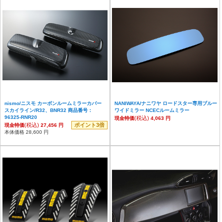
nismo/ニスモ カーボンルームミラーカバー
NANIWAYA/ナニワヤ ロードスター専用ブルー
スカイライン/R32、BNR32 商品番号：
ワイドミラー NCECルームミラー
96325-RNR20
(税込)
現金特価
4,063 円
(税込)
ポイント3倍
現金特価
27,456 円
本体価格 28,600 円