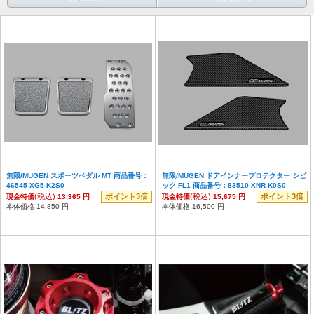
無限/MUGEN スポーツペダル MT 商品番号：
無限/MUGEN ドアインナープロテクター シビ
46545-XG5-K2S0
ック FL1 商品番号：83510-XNR-K0S0
(税込)
ポイント3倍
(税込)
ポイント3倍
現金特価
13,365 円
現金特価
15,675 円
本体価格 14,850 円
本体価格 16,500 円