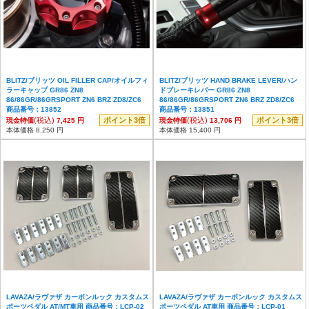
BLITZ/ブリッツ OIL FILLER CAP/オイルフィ
BLITZ/ブリッツ HAND BRAKE LEVER/ハン
ラーキャップ GR86 ZN8
ドブレーキレバー GR86 ZN8
86/86GR/86GRSPORT ZN6 BRZ ZD8/ZC6
86/86GR/86GRSPORT ZN6 BRZ ZD8/ZC6
商品番号：13852
商品番号：13851
(税込)
ポイント3倍
(税込)
ポイント3倍
現金特価
7,425 円
現金特価
13,706 円
本体価格 8,250 円
本体価格 15,400 円
LAVAZA/ラヴァザ カーボンルック カスタムス
LAVAZA/ラヴァザ カーボンルック カスタムス
ポーツペダル AT/MT車用 商品番号：LCP-02
ポーツペダル AT車用 商品番号：LCP-01