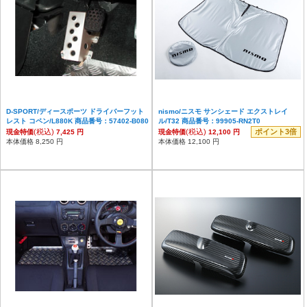
D-SPORT/ディースポーツ ドライバーフット
nismo/ニスモ サンシェード エクストレイ
レスト コペン/L880K 商品番号：57402-B080
ル/T32 商品番号：99905-RN2T0
(税込)
(税込)
ポイント3倍
現金特価
7,425 円
現金特価
12,100 円
本体価格 8,250 円
本体価格 12,100 円