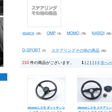
sparco
OMP
MOMO
NARDI
（20）
（9）
（78）
（50
D-SPORT
ステアリングその他の商品
（0）
（50）
210
件の商品がございます。
1
|
2
|
3
|
4
次へ>
nismo/ニスモ ダットサンコ
nismo/ニスモ ステアリ