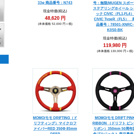
33φ 商品番号：N743
号：無限/MUGEN スポー
ステアリングホイール シ
現金特価(税込)
ック CIVIC（FL1,FL4）
48,620 円
CIVIC TypeR（FL5） 
(本体価格 52,000 円＋税)
品番号：78501-XNRC-
K0S0-BK
現金特価(税込)
119,980 円
(本体価格 130,000 円＋税)
MOMO/モモ DRIFTING（ド
MOMO/モモ DRIFT PIN
リフティング）マイクロフ
RIBBON （ドリフト ピ
ァイバーRED 350Φ 85mm
リボン）350mm 50周年