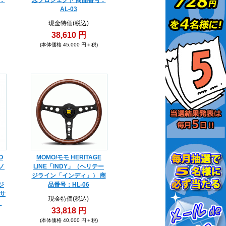
：
念プロジェクト 商品番号：
AL-03
現金特価(税込)
38,610 円
(本体価格 45,000 円＋税)
O
MOMO/モモ HERITAGE
 ノ
LINE「INDY」（ヘリテー
ジライン「インディ」） 商
ジ
品番号：HL-06
興サ
現金特価(税込)
：
33,818 円
(本体価格 40,000 円＋税)