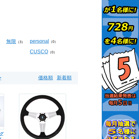
personal
無限
）
（0）
（3）
CUSCO
（0）
>
価格順
新着順
ング