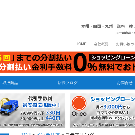
HOME
会社概要
お買い物ガ
取扱商品
店長ブログ
お問合せ
TOP
>
インテリア
> ステアリング