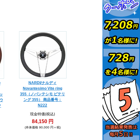
NARDI/ナルディ
D
Novantesimo Vite ring
355（ノバンテシモ ビテリ
ッ
ング 355） 商品番号：
ウ
N222
ク
現金特価(税込)
84,150 円
(本体価格 90,000 円＋税)