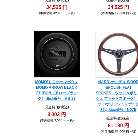
現金特価(税込)
現金特価(税込)
34,525 円
34,525 円
(本体価格 42,000 円＋税)
(本体価格 42,000 円＋税)
MOMO/モモ ホーンボタン
NARDI/ナルディ WOO
MOMO ARROW BLACK
&POLISH FLAT
EDITION（アローブラッ
SPOKES（ウッド＆ポリ
ク） 商品番号：HB-23
シュ フラットスポーク）
ッド/ポリッシュスポー
現金特価(税込)
36φ 商品番号：N075
3,003 円
現金特価(税込)
(本体価格 3,500 円＋税)
81,180 円
(本体価格 82,000 円＋税)