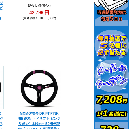
ツ
現金特価(税込)
ビ
42,799 円
商
(本体価格 55,000 円＋税)
K
MOMO/モモ DRIFT PINK
ンク
RIBBON （ドリフト ピンク
記
リボン）330mm 50周年記