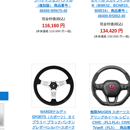
ンペティションハンドル
ホイール スカイラインGT
（復刻版） 商品番号：
R（BNR32、BCNR33
48400-RR675-40
BNR34） 商品番号：
48400-RS002-40
現金特価(税込)
現金特価(税込)
116,160 円
134,420 円
(本体価格 110,000 円＋税)
(本体価格 130,000 円＋税)
NARDI/ナルディ
無限/MUGEN スポーツス
SPORTS（スポーツ） タイ
アリングホイール シビッ
プラリー ブラックパンチン
CIVIC（FL1,FL4）CIVI
グレザー/シルバースポーク
TypeR（FL5） 商品